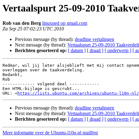
Vertaalspurt 25-09-2010 Taakve
Rob van den Berg
linuxned op gmail.com
Za Sep 25 07:02:23 UTC 2010
Previous message (by thread):
deadline vertalingen
Next message (by thread):
Vertaalspurt 25-09-2010 Taakverdel
Berichten gesorteerd op:
[ datum ]
[ draad ]
[ onderwerp ]
[ a
Redmar, wil jij later alsjeblieft met mij contact opnem
overleggen over de taakverdeling.

Bedankt,

Rob

------------- volgend deel ------------

Een HTML-bijlage is gescrubt...

URL: <
https://lists.ubuntu.com/archives/ubuntu-l10n-nl/
Previous message (by thread):
deadline vertalingen
Next message (by thread):
Vertaalspurt 25-09-2010 Taakverdel
Berichten gesorteerd op:
[ datum ]
[ draad ]
[ onderwerp ]
[ a
Meer informatie over de Ubuntu-l10n-nl maillijst