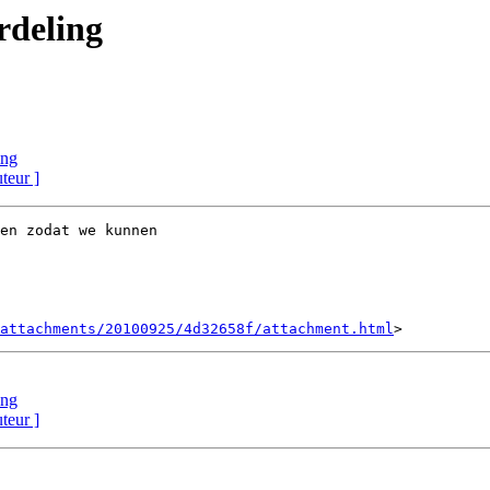
rdeling
ing
uteur ]
en zodat we kunnen

attachments/20100925/4d32658f/attachment.html
ing
uteur ]