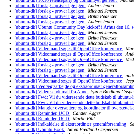
[ubuntu-dk] 10.10 releaseparty og comunityet generelt
Michae
[ubuntu-dk] forslag - prøver lige igen
Anders Jenbo
[ubuntu-dk] forslag - prøver lige igen
Michael Jensen
[ubuntu-dk] forslag - prøver lige igen
Britta Pedersen
[ubuntu-dk] forslag - prøver lige igen
Anders Jenbo
[ubuntu-dk] Ubuntu Community Day kickoff i Århus den 16. 
[ubuntu-dk] forslag - prøver lige igen
Michael Jensen
[ubuntu-dk] forslag - prøver lige igen
Britta Pedersen
[ubuntu-dk] forslag - prøver lige igen
Michael Jensen
[ubuntu-dk] Videomand søges til OpenOffice konference
Mart
[ubuntu-dk] Videomand søges til OpenOffice konference
And
[ubuntu-dk] Videomand søges til OpenOffice konference
Mich
[ubuntu-dk] forslag - prøver lige igen
Britta Pedersen
[ubuntu-dk] forslag - prøver lige igen
Michael Jensen
[ubuntu-dk] Videomand søges til OpenOffice konference
ande
[ubuntu-dk] Videomand søges til OpenOffice konference
Jesp
[ubuntu-dk] Vedtægtsarbejde og ekstraordinær generalforsamli
[ubuntu-dk] Videresendt mail fra Anne
Søren Bredlund Caspe
[ubuntu-dk] Fwd: Vil du videresende dette budskab til ubuntu-l
[ubuntu-dk] Fwd: Vil du videresende dette budskab til ubuntu-l
[ubuntu-dk] Mangler oversættere og koordinator til oversættel
[ubuntu-dk] Reminder, UCD
Carsten Agger
[ubuntu-dk] Reminder, UCD
Martin Pihl
[ubuntu-dk] Indkaldelse til ekstraordinær generalforsamling
S
[ubuntu-dk] Ubuntu Book
Søren Bredlund Caspersen