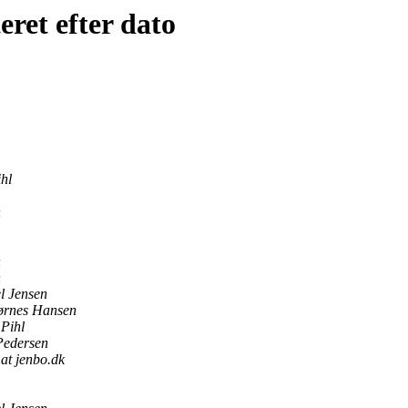
eret efter dato
hl
n
n
n
l Jensen
ørnes Hansen
 Pihl
 Pedersen
at jenbo.dk