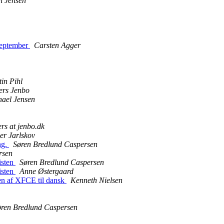
l Jensen
september
Carsten Agger
in Pihl
ers Jenbo
ael Jensen
rs at jenbo.dk
er Jarlskov
ng.
Søren Bredlund Caspersen
rsen
isten
Søren Bredlund Caspersen
isten
Anne Østergaard
sen af XFCE til dansk
Kenneth Nielsen
øren Bredlund Caspersen