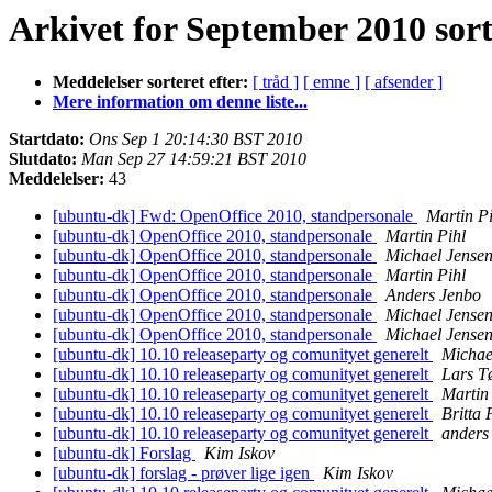
Arkivet for September 2010 sort
Meddelelser sorteret efter:
[ tråd ]
[ emne ]
[ afsender ]
Mere information om denne liste...
Startdato:
Ons Sep 1 20:14:30 BST 2010
Slutdato:
Man Sep 27 14:59:21 BST 2010
Meddelelser:
43
[ubuntu-dk] Fwd: OpenOffice 2010, standpersonale
Martin Pi
[ubuntu-dk] OpenOffice 2010, standpersonale
Martin Pihl
[ubuntu-dk] OpenOffice 2010, standpersonale
Michael Jense
[ubuntu-dk] OpenOffice 2010, standpersonale
Martin Pihl
[ubuntu-dk] OpenOffice 2010, standpersonale
Anders Jenbo
[ubuntu-dk] OpenOffice 2010, standpersonale
Michael Jense
[ubuntu-dk] OpenOffice 2010, standpersonale
Michael Jense
[ubuntu-dk] 10.10 releaseparty og comunityet generelt
Michae
[ubuntu-dk] 10.10 releaseparty og comunityet generelt
Lars T
[ubuntu-dk] 10.10 releaseparty og comunityet generelt
Martin
[ubuntu-dk] 10.10 releaseparty og comunityet generelt
Britta
[ubuntu-dk] 10.10 releaseparty og comunityet generelt
anders 
[ubuntu-dk] Forslag
Kim Iskov
[ubuntu-dk] forslag - prøver lige igen
Kim Iskov