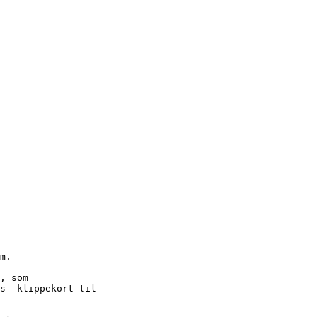
--------------------

m.

, som

s- klippekort til
