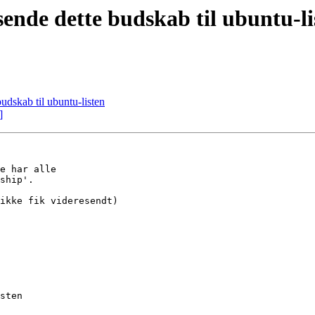
ende dette budskab til ubuntu-li
udskab til ubuntu-listen
]
e har alle

ship'.

ikke fik videresendt)

sten
