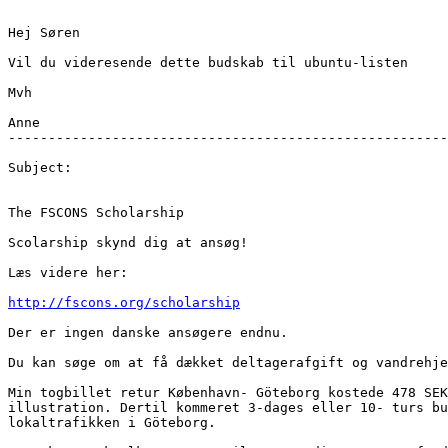
Hej Søren

Vil du videresende dette budskab til ubuntu-listen

Mvh

Anne

-------------------------------------------------------
Subject:

﻿﻿The FSCONS Scholarship

Scolarship skynd dig at ansøg!

Læs videre her:

http://fscons.org/scholarship
Der er ingen danske ansøgere endnu.

Du kan søge om at få dækket deltagerafgift og vandrehje
Min togbillet retur København- Göteborg kostede 478 SEK
illustration. Dertil kommeret 3-dages eller 10- turs bu
lokaltrafikken i Göteborg.
