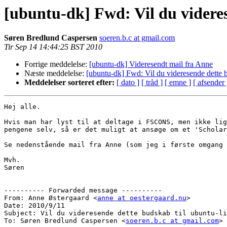
[ubuntu-dk] Fwd: Vil du videres
Søren Bredlund Caspersen
soeren.b.c at gmail.com
Tir Sep 14 14:44:25 BST 2010
Forrige meddelelse:
[ubuntu-dk] Videresendt mail fra Anne
Næste meddelelse:
[ubuntu-dk] Fwd: Vil du videresende dette b
Meddelelser sorteret efter:
[ dato ]
[ tråd ]
[ emne ]
[ afsender 
Hej alle.

Hvis man har lyst til at deltage i FSCONS, men ikke lig
pengene selv, så er det muligt at ansøge om et 'Scholar
Se nedenstående mail fra Anne (som jeg i første omgang 
Mvh.

Søren

---------- Forwarded message ----------

From: Anne Østergaard <
anne at oestergaard.nu
>

Date: 2010/9/11

Subject: Vil du videresende dette budskab til ubuntu-li
To: Søren Bredlund Caspersen <
soeren.b.c at gmail.com
>
