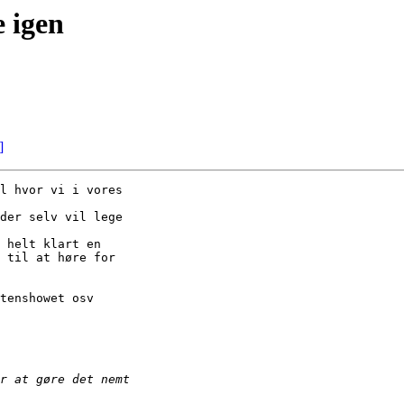
e igen
]
l hvor vi i vores

der selv vil lege

 helt klart en

 til at høre for

tenshowet osv
