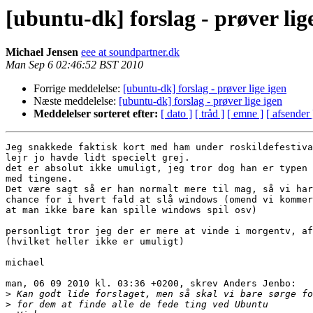
[ubuntu-dk] forslag - prøver lig
Michael Jensen
eee at soundpartner.dk
Man Sep 6 02:46:52 BST 2010
Forrige meddelelse:
[ubuntu-dk] forslag - prøver lige igen
Næste meddelelse:
[ubuntu-dk] forslag - prøver lige igen
Meddelelser sorteret efter:
[ dato ]
[ tråd ]
[ emne ]
[ afsender 
Jeg snakkede faktisk kort med ham under roskildefestiva
lejr jo havde lidt specielt grej.

det er absolut ikke umuligt, jeg tror dog han er typen 
med tingene.

Det være sagt så er han normalt mere til mag, så vi har
chance for i hvert fald at slå windows (omend vi kommer
at man ikke bare kan spille windows spil osv)

personligt tror jeg der er mere at vinde i morgentv, af
(hvilket heller ikke er umuligt)

michael 

man, 06 09 2010 kl. 03:36 +0200, skrev Anders Jenbo:

>
>