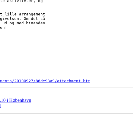
le aktiviteter, og

t lille arrangement

givelsen. Om det så

 ud og mød hinanden

en!

ments/20100927/86de93a9/attachment.htm
0.10 i København
]