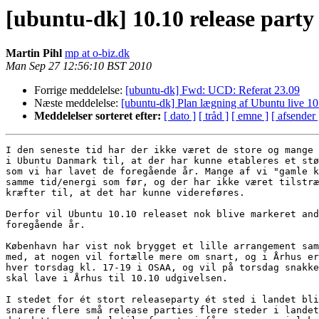
[ubuntu-dk] 10.10 release party
Martin Pihl
mp at o-biz.dk
Man Sep 27 12:56:10 BST 2010
Forrige meddelelse:
[ubuntu-dk] Fwd: UCD: Referat 23.09
Næste meddelelse:
[ubuntu-dk] Plan lægning af Ubuntu live 1
Meddelelser sorteret efter:
[ dato ]
[ tråd ]
[ emne ]
[ afsender 
I den seneste tid har der ikke været de store og mange 
i Ubuntu Danmark til, at der har kunne etableres et stø
som vi har lavet de foregående år. Mange af vi "gamle k
samme tid/energi som før, og der har ikke været tilstræ
kræfter til, at det har kunne videreføres.

Derfor vil Ubuntu 10.10 releaset nok blive markeret and
foregående år.

København har vist nok brygget et lille arrangement sam
med, at nogen vil fortælle mere om snart, og i Århus er
hver torsdag kl. 17-19 i OSAA, og vil på torsdag snakke
skal lave i Århus til 10.10 udgivelsen.

I stedet for ét stort releaseparty ét sted i landet bli
snarere flere små release parties flere steder i landet