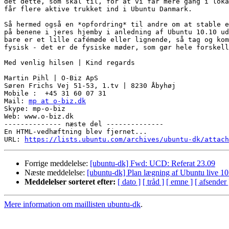
det dette, som skal til, for at vi får mere gang i loka
får flere aktive trukket ind i Ubuntu Danmark.

Så hermed også en *opfordring* til andre om at stable e
på benene i jeres hjemby i anledning af Ubuntu 10.10 ud
bare er et lille cafémøde eller lignende, så tag og kom
fysisk - det er de fysiske møder, som gør hele forskell
Med venlig hilsen | Kind regards

Martin Pihl | O-Biz ApS

Søren Frichs Vej 51-53, 1.tv | 8230 Åbyhøj

Mobile :  +45 31 60 07 31

Mail: 
mp at o-biz.dk
Skype: mp-o-biz

Web: www.o-biz.dk

-------------- næste del --------------

En HTML-vedhæftning blev fjernet...

URL: 
https://lists.ubuntu.com/archives/ubuntu-dk/attach
Forrige meddelelse:
[ubuntu-dk] Fwd: UCD: Referat 23.09
Næste meddelelse:
[ubuntu-dk] Plan lægning af Ubuntu live 1
Meddelelser sorteret efter:
[ dato ]
[ tråd ]
[ emne ]
[ afsender 
Mere information om maillisten ubuntu-dk
.