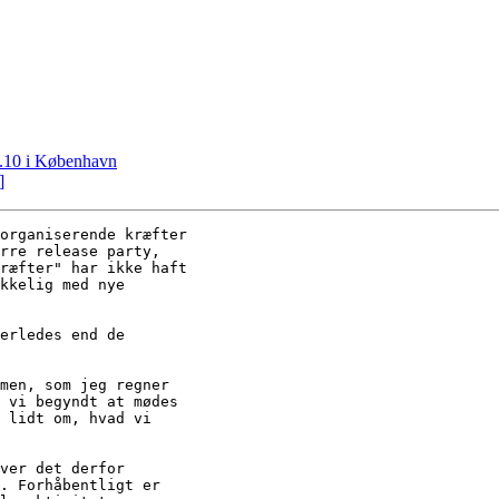
0.10 i København
]
organiserende kræfter

rre release party,

ræfter" har ikke haft

kkelig med nye

erledes end de

men, som jeg regner

 vi begyndt at mødes

 lidt om, hvad vi

ver det derfor

. Forhåbentligt er
