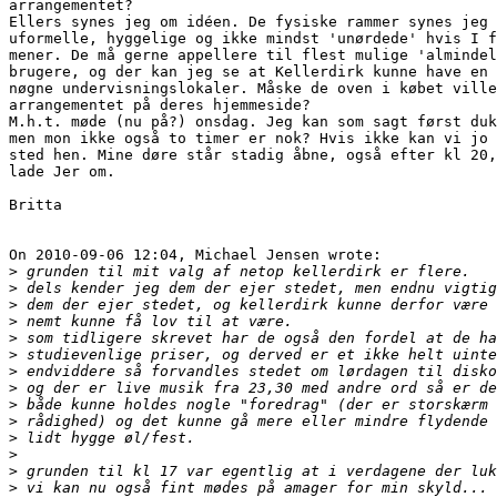
arrangementet?

Ellers synes jeg om idéen. De fysiske rammer synes jeg 
uformelle, hyggelige og ikke mindst 'unørdede' hvis I f
mener. De må gerne appellere til flest mulige 'almindel
brugere, og der kan jeg se at Kellerdirk kunne have en 
nøgne undervisningslokaler. Måske de oven i købet ville
arrangementet på deres hjemmeside?

M.h.t. møde (nu på?) onsdag. Jeg kan som sagt først duk
men mon ikke også to timer er nok? Hvis ikke kan vi jo 
sted hen. Mine døre står stadig åbne, også efter kl 20,
lade Jer om.

Britta

On 2010-09-06 12:04, Michael Jensen wrote:

>
>
>
>
>
>
>
>
>
>
>
>
>
>