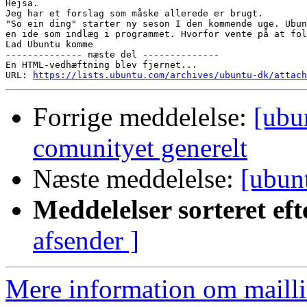
Hejsa.

Jeg har et forslag som måske allerede er brugt.

"So ein ding" starter ny seson I den kommende uge. Ubun
en ide som indlæg i programmet. Hvorfor vente på at fol
Lad Ubuntu komme

-------------- næste del --------------

En HTML-vedhæftning blev fjernet...

URL: 
https://lists.ubuntu.com/archives/ubuntu-dk/attach
Forrige meddelelse:
[ubu
comunityet generelt
Næste meddelelse:
[ubunt
Meddelelser sorteret eft
afsender ]
Mere information om mailli