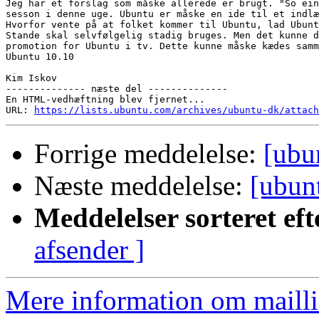
Jeg har et forslag som måske allerede er brugt. "So ein
sesson i denne uge. Ubuntu er måske en ide til et indlæ
Hvorfor vente på at folket kommer til Ubuntu, lad Ubunt
Stande skal selvfølgelig stadig bruges. Men det kunne d
promotion for Ubuntu i tv. Dette kunne måske kædes samm
Ubuntu 10.10

Kim Iskov

-------------- næste del --------------

En HTML-vedhæftning blev fjernet...

URL: 
https://lists.ubuntu.com/archives/ubuntu-dk/attach
Forrige meddelelse:
[ubu
Næste meddelelse:
[ubunt
Meddelelser sorteret eft
afsender ]
Mere information om mailli