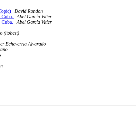
Topic)
David Rondon
n Cuba.
Abel García Vitier
n Cuba.
Abel García Vitier
a
 (itobest)
er Echeverria Alvarado
rano
s
on