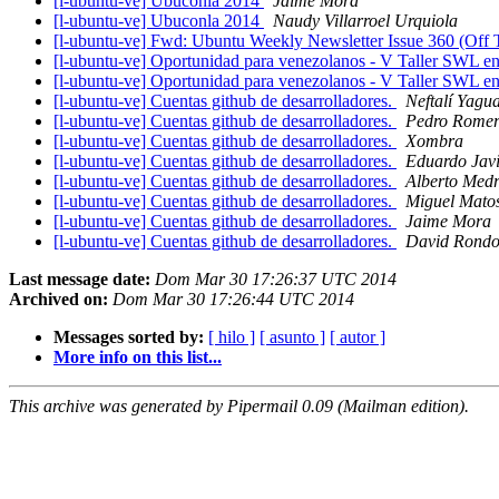
[l-ubuntu-ve] Ubuconla 2014
Jaime Mora
[l-ubuntu-ve] Ubuconla 2014
Naudy Villarroel Urquiola
[l-ubuntu-ve] Fwd: Ubuntu Weekly Newsletter Issue 360 (Off 
[l-ubuntu-ve] Oportunidad para venezolanos - V Taller SWL e
[l-ubuntu-ve] Oportunidad para venezolanos - V Taller SWL e
[l-ubuntu-ve] Cuentas github de desarrolladores.
Neftalí Yagu
[l-ubuntu-ve] Cuentas github de desarrolladores.
Pedro Romero
[l-ubuntu-ve] Cuentas github de desarrolladores.
Xombra
[l-ubuntu-ve] Cuentas github de desarrolladores.
Eduardo Javi
[l-ubuntu-ve] Cuentas github de desarrolladores.
Alberto Med
[l-ubuntu-ve] Cuentas github de desarrolladores.
Miguel Mato
[l-ubuntu-ve] Cuentas github de desarrolladores.
Jaime Mora
[l-ubuntu-ve] Cuentas github de desarrolladores.
David Rond
Last message date:
Dom Mar 30 17:26:37 UTC 2014
Archived on:
Dom Mar 30 17:26:44 UTC 2014
Messages sorted by:
[ hilo ]
[ asunto ]
[ autor ]
More info on this list...
This archive was generated by Pipermail 0.09 (Mailman edition).