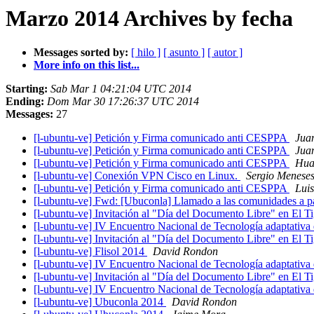
Marzo 2014 Archives by fecha
Messages sorted by:
[ hilo ]
[ asunto ]
[ autor ]
More info on this list...
Starting:
Sab Mar 1 04:21:04 UTC 2014
Ending:
Dom Mar 30 17:26:37 UTC 2014
Messages:
27
[l-ubuntu-ve] Petición y Firma comunicado anti CESPPA
Jua
[l-ubuntu-ve] Petición y Firma comunicado anti CESPPA
Jua
[l-ubuntu-ve] Petición y Firma comunicado anti CESPPA
Hua
[l-ubuntu-ve] Conexión VPN Cisco en Linux.
Sergio Menese
[l-ubuntu-ve] Petición y Firma comunicado anti CESPPA
Lui
[l-ubuntu-ve] Fwd: [Ubuconla] Llamado a las comunidades a pa
[l-ubuntu-ve] Invitación al "Día del Documento Libre" en El T
[l-ubuntu-ve] IV Encuentro Nacional de Tecnología adaptativa
[l-ubuntu-ve] Invitación al "Día del Documento Libre" en El T
[l-ubuntu-ve] Flisol 2014
David Rondon
[l-ubuntu-ve] IV Encuentro Nacional de Tecnología adaptativa
[l-ubuntu-ve] Invitación al "Día del Documento Libre" en El T
[l-ubuntu-ve] IV Encuentro Nacional de Tecnología adaptativa
[l-ubuntu-ve] Ubuconla 2014
David Rondon