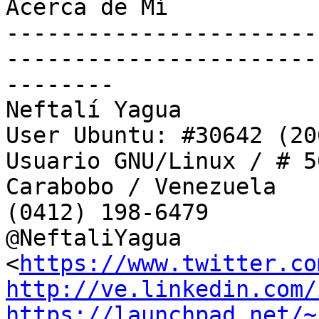
Acerca de Mí

-----------------------
-----------------------
--------

Neftalí Yagua

User Ubuntu: #30642 (20
Usuario GNU/Linux / # 5
Carabobo / Venezuela

(0412) 198-6479

@NeftaliYagua 
<
https://www.twitter.co
http://ve.linkedin.com/
https://launchpad.net/~