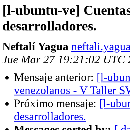
[l-ubuntu-ve] Cuentas
desarrolladores.
Neftalí Yagua
neftali.yagu
Jue Mar 27 19:21:02 UTC 
Mensaje anterior:
[l-ubu
venezolanos - V Taller 
Próximo mensaje:
[l-ubu
desarrolladores.
Messages sorted by:
[ d