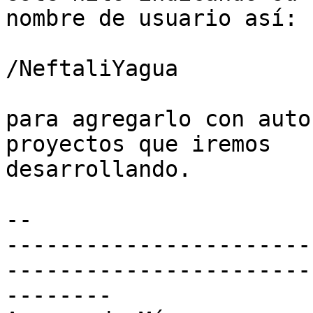
nombre de usuario así:

/NeftaliYagua

​para agregarlo con auto
proyectos que iremos

desarrollando.​

-- 

-----------------------
-----------------------
--------
