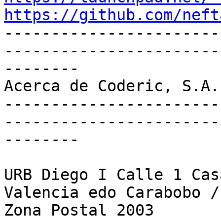
https://github.com/neft

----------------------
-----------------------
--------

Acerca de Coderic, S.A.

-----------------------
-----------------------
--------

URB Diego I Calle 1 Casa
Valencia edo Carabobo /
Zona Postal 2003
