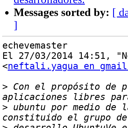
Messages sorted by:
[ d
]
echevemaster

El 27/03/2014 14:51, "N
<
neftali.yagua en gmail
>
 Con el propósito de p
>
 ubuntu por medio de l
>
 desarrollo UbuntuVe e