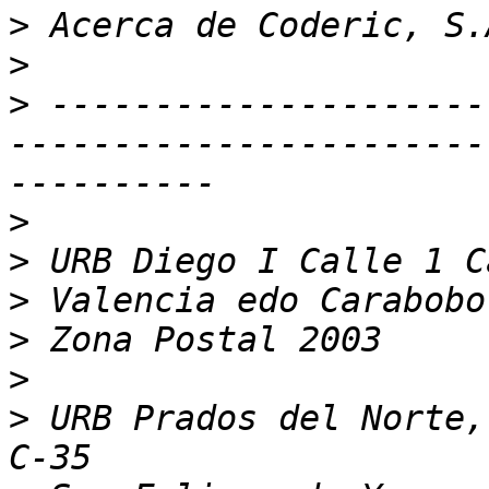
>
>
>
 ---------------------
-----------------------
>
>
>
>
>
>
 URB Prados del Norte,