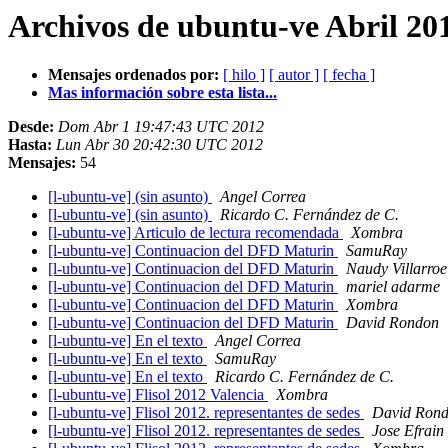
Archivos de ubuntu-ve Abril 20
Mensajes ordenados por:
[ hilo ]
[ autor ]
[ fecha ]
Mas información sobre esta lista...
Desde:
Dom Abr 1 19:47:43 UTC 2012
Hasta:
Lun Abr 30 20:42:30 UTC 2012
Mensajes:
54
[l-ubuntu-ve] (sin asunto)
Angel Correa
[l-ubuntu-ve] (sin asunto)
Ricardo C. Fernández de C.
[l-ubuntu-ve] Articulo de lectura recomendada
Xombra
[l-ubuntu-ve] Continuacion del DFD Maturin
SamuRay
[l-ubuntu-ve] Continuacion del DFD Maturin
Naudy Villarroe
[l-ubuntu-ve] Continuacion del DFD Maturin
mariel adarme
[l-ubuntu-ve] Continuacion del DFD Maturin
Xombra
[l-ubuntu-ve] Continuacion del DFD Maturin
David Rondon
[l-ubuntu-ve] En el texto
Angel Correa
[l-ubuntu-ve] En el texto
SamuRay
[l-ubuntu-ve] En el texto
Ricardo C. Fernández de C.
[l-ubuntu-ve] Flisol 2012 Valencia
Xombra
[l-ubuntu-ve] Flisol 2012. representantes de sedes
David Ron
[l-ubuntu-ve] Flisol 2012. representantes de sedes
Jose Efrain