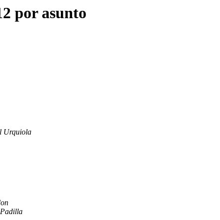
12 por asunto
l Urquiola
don
 Padilla