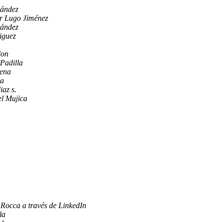
ández
r Lugo Jiménez
ández
iguez
don
 Padilla
ena
la
iaz s.
l Mujica
Rocca a través de LinkedIn
la