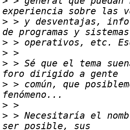
>
 > general que puedan 
>
 > y desventajas, info
>
>
>
 > Sé que el tema suen
>
 > común, que posiblem
>
>
 > Necesitaría el nomb