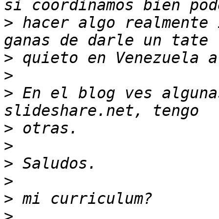
>
 hacer algo realmente 
>
>
>
 En el blog ves alguna
>
>
>
>
>
>