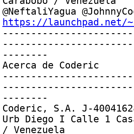
Carabobo / Venezuela

https://launchpad.net/~

----------------------
-----------------------
--------

Acerca de Coderic

-----------------------
-----------------------
--------

Coderic, S.A. J-40041628
Urb Diego I Calle 1 Cas
/ Venezuela
