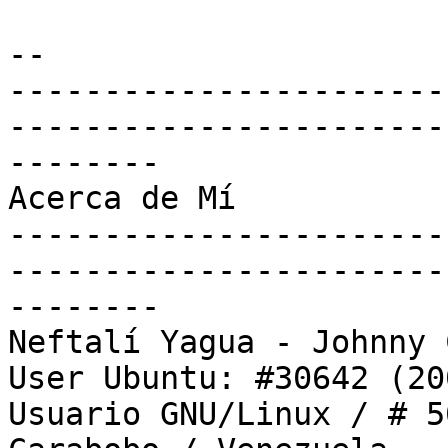
-- 

-----------------------
-----------------------
--------

Acerca de Mí

-----------------------
-----------------------
--------

Neftalí Yagua - Johnny 
User Ubuntu: #30642 (20
Usuario GNU/Linux / # 5