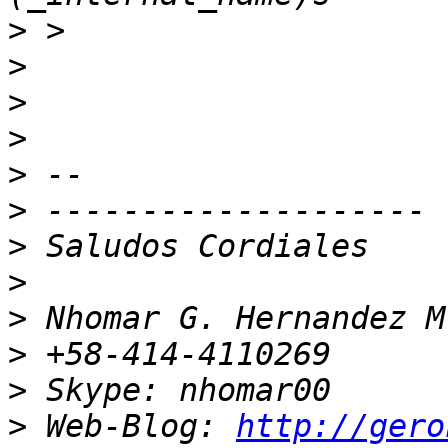
>
>
>
>
>
>
>
>
>
>
>
>
 Web-Blog: 
http://gero