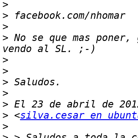
>
>
>
>
 No se que mas poner, 
>
>
>
>
>
>
 <
silva.cesar en ubunt
>
>
 > Saludos a toda la c