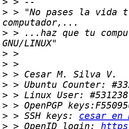
>
>
 > "No pases la vida t
>
 > ...haz que tu compu
>
>
>
>
>
>
>
 > SSH keys: 
cesar en 
>
 > OpenID login: 
https