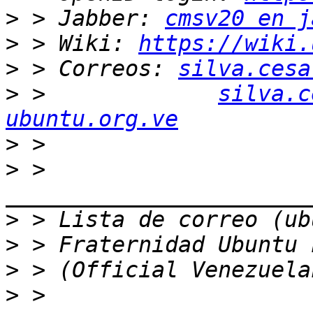
>
 > Jabber: 
cmsv20 en j
>
 > Wiki: 
https://wiki.
>
 > Correos: 
silva.cesa
>
 >             
silva.c
ubuntu.org.ve
>
>
 > 
>
>
>
>
 > 