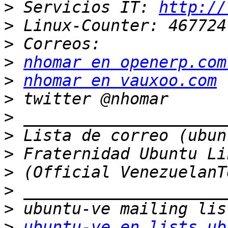
>
 Servicios IT: 
http://
>
>
>
nhomar en openerp.com
>
nhomar en vauxoo.com
>
>
>
>
>
>
>
>
ubuntu-ve en lists.ub