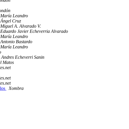
ondón
ondón
María Leandro
Ángel Cruz
Miguel A. Alvarado V.
Eduardo Javier Echeverria Alvarado
María Leandro
Antonio Bastardo
María Leandro
o
 Andres Echeverri Sanin
l Matos
es.net
es.net
es.net
ulos
Xombra