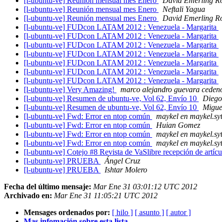
[l-ubuntu-ve] Reunión mensual mes Enero
David Emerling R
[l-ubuntu-ve] Reunión mensual mes Enero
Neftali Yagua
[l-ubuntu-ve] Reunión mensual mes Enero
David Emerling R
[l-ubuntu-ve] FUDcon LATAM 2012 : Venezuela - Margarita
[l-ubuntu-ve] FUDcon LATAM 2012 : Venezuela - Margarita
[l-ubuntu-ve] FUDcon LATAM 2012 : Venezuela - Margarita
[l-ubuntu-ve] FUDcon LATAM 2012 : Venezuela - Margarita
[l-ubuntu-ve] FUDcon LATAM 2012 : Venezuela - Margarita
[l-ubuntu-ve] FUDcon LATAM 2012 : Venezuela - Margarita
[l-ubuntu-ve] FUDcon LATAM 2012 : Venezuela - Margarita
[l-ubuntu-ve] Very Amazing!
marco alejandro guevara ceden
[l-ubuntu-ve] Resumen de ubuntu-ve, Vol 62, Envío 10
Diego
[l-ubuntu-ve] Resumen de ubuntu-ve, Vol 62, Envío 10
Migue
[l-ubuntu-ve] Fwd: Error en ntop común
maykel en maykel.syt
[l-ubuntu-ve] Fwd: Error en ntop común
Huian Gomez
[l-ubuntu-ve] Fwd: Error en ntop común
maykel en maykel.syt
[l-ubuntu-ve] Fwd: Error en ntop común
maykel en maykel.syt
[l-ubuntu-ve] Cotejo #8 Revista de VaSlibre recepción de artíc
[l-ubuntu-ve] PRUEBA
Ángel Cruz
[l-ubuntu-ve] PRUEBA
Ishtar Molero
Fecha del último mensaje:
Mar Ene 31 03:01:12 UTC 2012
Archivado en:
Mar Ene 31 11:05:21 UTC 2012
Mensages ordenados por:
[ hilo ]
[ asunto ]
[ autor ]
Mas infomación sobre esta lista...