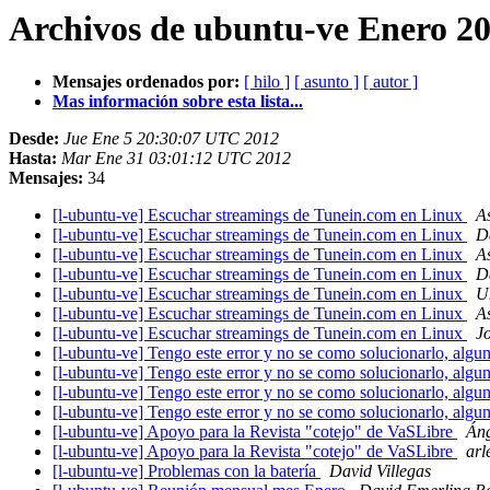
Archivos de ubuntu-ve Enero 20
Mensajes ordenados por:
[ hilo ]
[ asunto ]
[ autor ]
Mas información sobre esta lista...
Desde:
Jue Ene 5 20:30:07 UTC 2012
Hasta:
Mar Ene 31 03:01:12 UTC 2012
Mensajes:
34
[l-ubuntu-ve] Escuchar streamings de Tunein.com en Linux
A
[l-ubuntu-ve] Escuchar streamings de Tunein.com en Linux
D
[l-ubuntu-ve] Escuchar streamings de Tunein.com en Linux
A
[l-ubuntu-ve] Escuchar streamings de Tunein.com en Linux
D
[l-ubuntu-ve] Escuchar streamings de Tunein.com en Linux
U
[l-ubuntu-ve] Escuchar streamings de Tunein.com en Linux
A
[l-ubuntu-ve] Escuchar streamings de Tunein.com en Linux
J
[l-ubuntu-ve] Tengo este error y no se como solucionarlo, algun
[l-ubuntu-ve] Tengo este error y no se como solucionarlo, algun
[l-ubuntu-ve] Tengo este error y no se como solucionarlo, algun
[l-ubuntu-ve] Tengo este error y no se como solucionarlo, algun
[l-ubuntu-ve] Apoyo para la Revista "cotejo" de VaSLibre
Áng
[l-ubuntu-ve] Apoyo para la Revista "cotejo" de VaSLibre
arl
[l-ubuntu-ve] Problemas con la batería
David Villegas