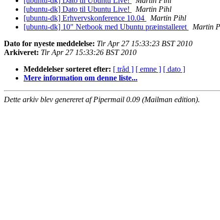
[ubuntu-dk] Dato til Ubuntu Live!
Martin Pihl
[ubuntu-dk] Dato til Ubuntu Live!
Martin Pihl
[ubuntu-dk] Erhvervskonference 10.04
Martin Pihl
[ubuntu-dk] 10" Netbook med Ubuntu præinstalleret
Martin P
Dato for nyeste meddelelse:
Tir Apr 27 15:33:23 BST 2010
Arkiveret:
Tir Apr 27 15:33:26 BST 2010
Meddelelser sorteret efter:
[ tråd ]
[ emne ]
[ dato ]
Mere information om denne liste...
Dette arkiv blev genereret af Pipermail 0.09 (Mailman edition).