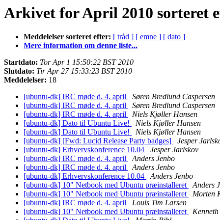
Arkivet for April 2010 sorteret e
Meddelelser sorteret efter:
[ tråd ]
[ emne ]
[ dato ]
Mere information om denne liste...
Startdato:
Tor Apr 1 15:50:22 BST 2010
Slutdato:
Tir Apr 27 15:33:23 BST 2010
Meddelelser:
18
[ubuntu-dk] IRC møde d. 4. april
Søren Bredlund Caspersen
[ubuntu-dk] IRC møde d. 4. april
Søren Bredlund Caspersen
[ubuntu-dk] IRC møde d. 4. april
Niels Kjøller Hansen
[ubuntu-dk] Dato til Ubuntu Live!
Niels Kjøller Hansen
[ubuntu-dk] Dato til Ubuntu Live!
Niels Kjøller Hansen
[ubuntu-dk] [Fwd: Lucid Release Party badges]
Jesper Jarlsk
[ubuntu-dk] Erhvervskonference 10.04
Jesper Jarlskov
[ubuntu-dk] IRC møde d. 4. april
Anders Jenbo
[ubuntu-dk] IRC møde d. 4. april
Anders Jenbo
[ubuntu-dk] Erhvervskonference 10.04
Anders Jenbo
[ubuntu-dk] 10" Netbook med Ubuntu præinstalleret
Anders 
[ubuntu-dk] 10" Netbook med Ubuntu præinstalleret
Morten 
[ubuntu-dk] IRC møde d. 4. april
Louis Tim Larsen
[ubuntu-dk] 10" Netbook med Ubuntu præinstalleret
Kenneth 