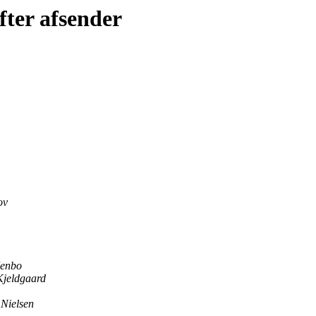
fter afsender
ov
Jenbo
Kjeldgaard
Nielsen