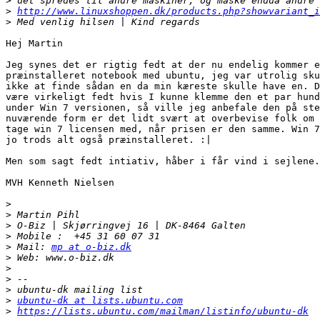
>
>
http://www.linuxshoppen.dk/products.php?showvariant_i
>
Hej Martin

Jeg synes det er rigtig fedt at der nu endelig kommer e
præinstalleret notebook med ubuntu, jeg var utrolig sku
ikke at finde sådan en da min kæreste skulle have en. D
være virkeligt fedt hvis I kunne klemme den et par hund
under Win 7 versionen, så ville jeg anbefale den på ste
nuværende form er det lidt svært at overbevise folk om 
tage win 7 licensen med, når prisen er den samme. Win 7
jo trods alt også præinstalleret. :|

Men som sagt fedt intiativ, håber i får vind i sejlene.

MVH Kenneth Nielsen

>
>
>
>
>
 Mail: 
mp at o-biz.dk
>
>
>
>
>
ubuntu-dk at lists.ubuntu.com
>
https://lists.ubuntu.com/mailman/listinfo/ubuntu-dk