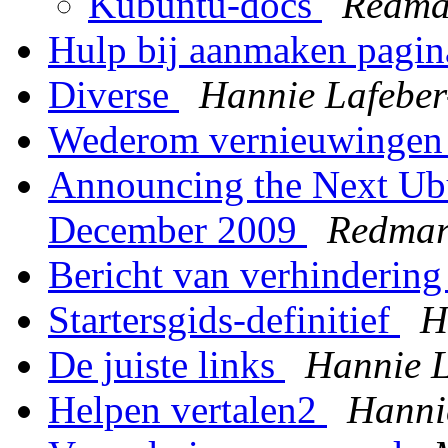
Kubuntu-docs
Redma
Hulp bij aanmaken pagin
Diverse
Hannie Lafebe
Wederom vernieuwingen 
Announcing the Next Ub
December 2009
Redma
Bericht van verhinderin
Startersgids-definitief
H
De juiste links
Hannie 
Helpen vertalen2
Hanni