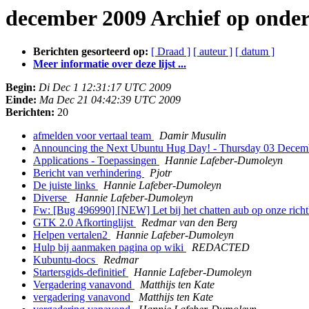
december 2009 Archief op onde
Berichten gesorteerd op:
[ Draad ]
[ auteur ]
[ datum ]
Meer informatie over deze lijst ...
Begin:
Di Dec 1 12:31:17 UTC 2009
Einde:
Ma Dec 21 04:42:39 UTC 2009
Berichten:
20
afmelden voor vertaal team
Damir Musulin
Announcing the Next Ubuntu Hug Day! - Thursday 03 Dece
Applications - Toepassingen
Hannie Lafeber-Dumoleyn
Bericht van verhindering
Pjotr
De juiste links
Hannie Lafeber-Dumoleyn
Diverse
Hannie Lafeber-Dumoleyn
Fw: [Bug 496990] [NEW] Let bij het chatten aub op onze richt
GTK 2.0 Afkortinglijst
Redmar van den Berg
Helpen vertalen2
Hannie Lafeber-Dumoleyn
Hulp bij aanmaken pagina op wiki
REDACTED
Kubuntu-docs
Redmar
Startersgids-definitief
Hannie Lafeber-Dumoleyn
Vergadering vanavond
Matthijs ten Kate
vergadering vanavond
Matthijs ten Kate