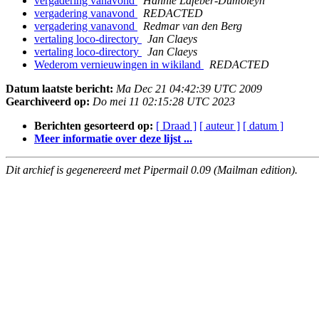
vergadering vanavond
Hannie Lafeber-Dumoleyn
vergadering vanavond
REDACTED
vergadering vanavond
Redmar van den Berg
vertaling loco-directory
Jan Claeys
vertaling loco-directory
Jan Claeys
Wederom vernieuwingen in wikiland
REDACTED
Datum laatste bericht:
Ma Dec 21 04:42:39 UTC 2009
Gearchiveerd op:
Do mei 11 02:15:28 UTC 2023
Berichten gesorteerd op:
[ Draad ]
[ auteur ]
[ datum ]
Meer informatie over deze lijst ...
Dit archief is gegenereerd met Pipermail 0.09 (Mailman edition).