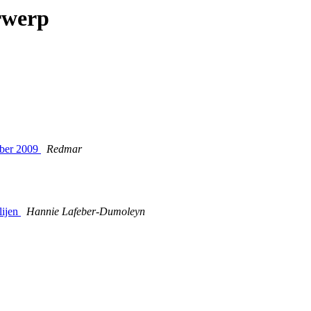
rwerp
mber 2009
Redmar
lijen
Hannie Lafeber-Dumoleyn