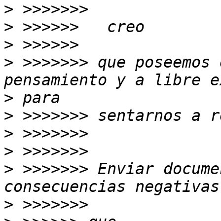
>
>
>
>
 >>>>>>> que poseemos 
>
>
>
>
>
 >>>>>>> Enviar docume
>