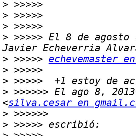
>
>
>
>
 >>>>> El 8 de agosto 
>
 >>>>> 
echevemaster en
>
>
>
 >>>>>> El ago 8, 2013
<
silva.cesar en gmail.c
>
>
>