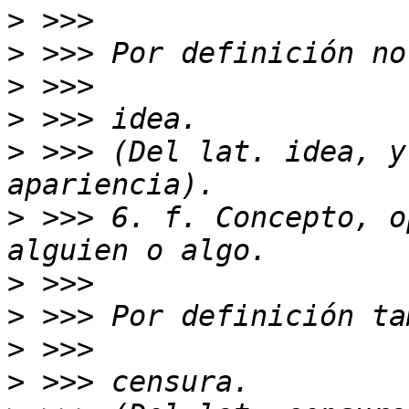
>
>
>
>
>
 >>> (Del lat. idea, y
>
 >>> 6. f. Concepto, o
>
>
>
>