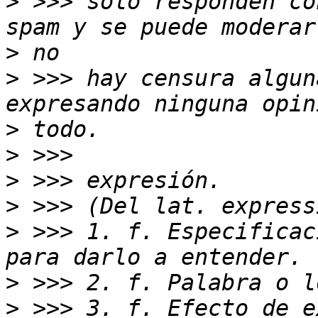
>
 >>> solo responden co
>
>
 >>> hay censura algun
>
>
>
>
>
 >>> 1. f. Especificac
>
>