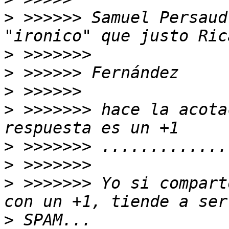
>
 >>>>>> Samuel Persaud
>
>
>
>
 >>>>>>> hace la acota
>
>
>
 >>>>>>> Yo si compart
>