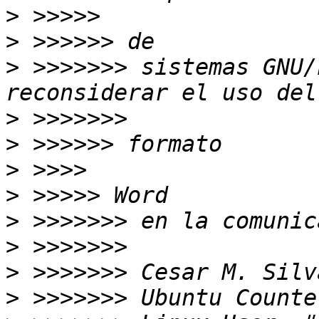
>
>
>
 >>>>>>> sistemas GNU/
>
>
>
>
>
>
>
>