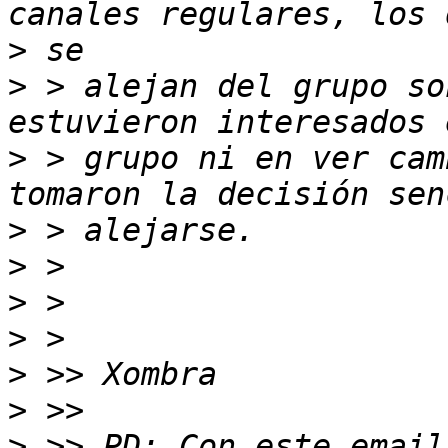
>
>
 > alejan del grupo so
>
 > grupo ni en ver cam
>
>
>
>
>
>
>
 >> PD: Con este email