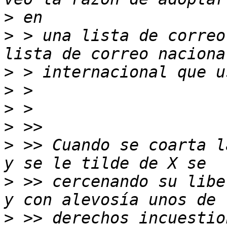
>
>
 > una lista de correo
>
>
>
>
>
 >> Cuando se coarta l
>
 >> cercenando su libe
>