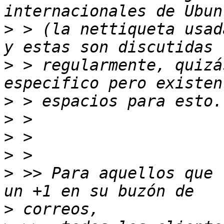
>
 > (la nettiqueta usad
>
 > regularmente, quizá
>
>
>
>
>
 >> Para aquellos que 
>