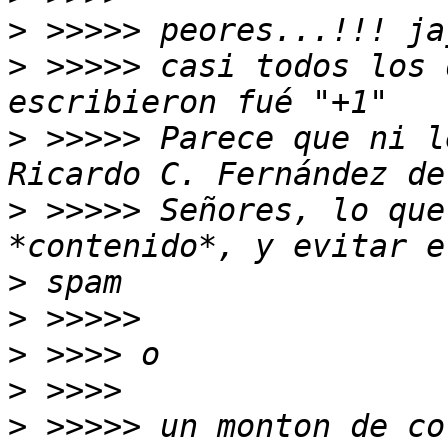
>
>
 >>>>> casi todos los 
>
 >>>>> Parece que ni l
>
 >>>>> Señores, lo que
>
>
>
>
>