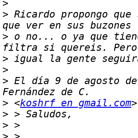
>
>
 Ricardo propongo que 
>
 o no... o ya que tien
>
>
>
 El día 9 de agosto de
>
 <
koshrf en gmail.com
>
>
>