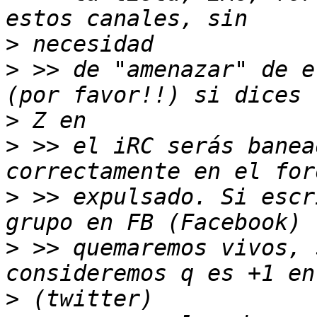
>
>
 >> de "amenazar" de e
>
>
 >> el iRC serás banea
>
 >> expulsado. Si escr
>
 >> quemaremos vivos, 
>