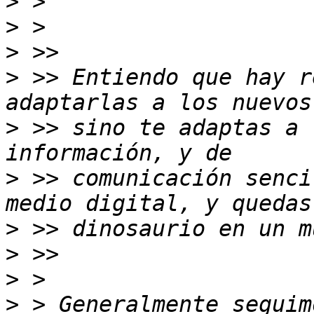
>
>
>
>
 >> Entiendo que hay r
>
 >> sino te adaptas a 
>
 >> comunicación senci
>
>
>
>
 > Generalmente seguim