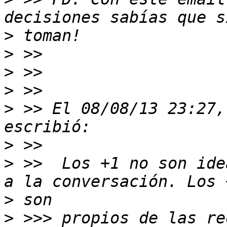
>
>
>
>
>
 >> El 08/08/13 23:27,
>
>
 >>  Los +1 no son ide
>
>
 >>> propios de las re