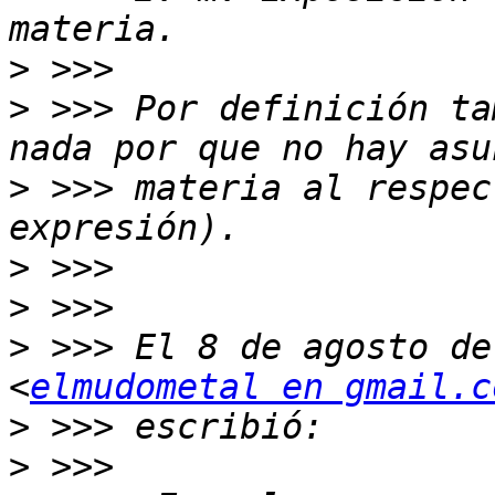
>
>
 >>> Por definición ta
>
 >>> materia al respec
>
>
>
 >>> El 8 de agosto de
<
elmudometal en gmail.c
>
>