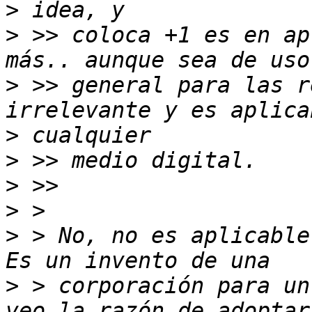
>
>
 >> coloca +1 es en ap
>
 >> general para las r
>
>
>
>
>
 > No, no es aplicable
>
 > corporación para un