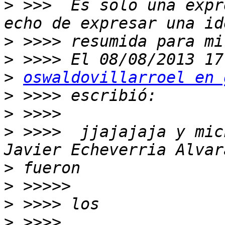
>
 >>>  Es solo una expr
>
>
>
oswaldovillarroel en 
>
>
>
 >>>>  jjajajaja y mic
>
>
>
>