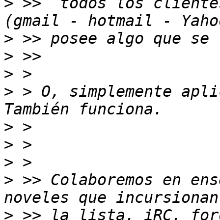
>
 >>  todos los cliente
>
>
>
>
 > O, simplemente apli
>
>
>
>
 >> Colaboremos en ens
>
 >> la lista, iRC, for