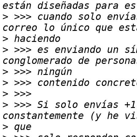
>
 >>> cuando solo envía
>
>
 >>> es enviando un sí
>
>
>
>
 >>> Si solo envías +1
>