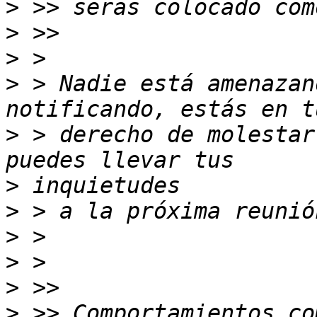
>
>
>
>
 > Nadie está amenazan
>
 > derecho de molestar
>
>
>
>
>
>
 >> Comportamientos co