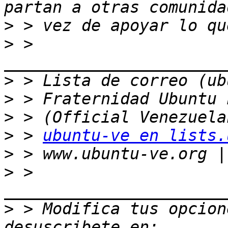
>
>
 > 
>
>
>
>
 > 
ubuntu-ve en lists.
>
>
 > 
>
 > Modifica tus opcione