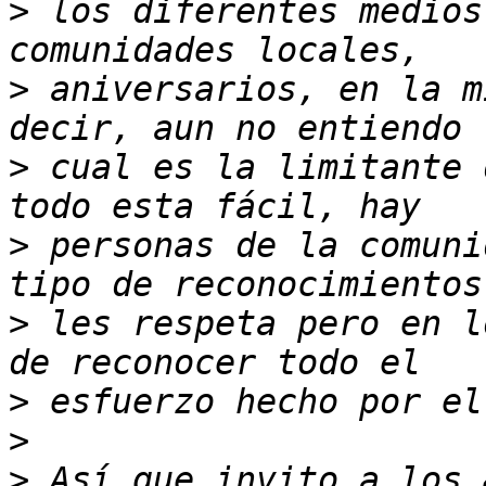
>
 los diferentes medios
>
 aniversarios, en la m
>
 cual es la limitante 
>
 personas de la comuni
>
 les respeta pero en l
>
>
>
 Así que invito a los 