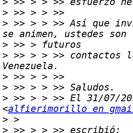
>
>
>
 >> > > >> Así que inv
>
>
 >> > > >> contactos l
>
>
>
 >> > > >> El 31/07/20
<
alfierimorillo en gmai
>
>