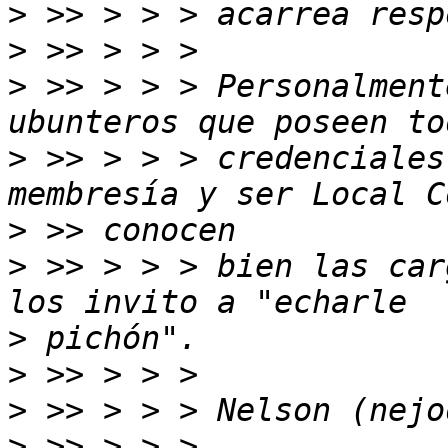
>
>
>
 >> > > > Personalment
>
 >> > > > credenciales
>
>
 >> > > > bien las car
>
>
>
>