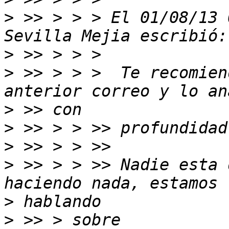
>
 >> > > > El 01/08/13 
>
>
 >> > > >  Te recomien
>
>
>
>
 >> > > >> Nadie esta 
>
>