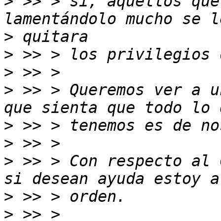
>
 >> > si, aquellos que
>
>
>
>
 >> > Queremos ver a u
>
>
>
 >> > Con respecto al 
>
>