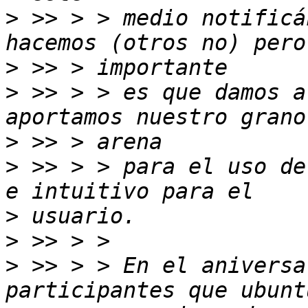
>
 >> > > medio notificá
>
>
 >> > > es que damos a
>
>
 >> > > para el uso de
>
>
>
 >> > > En el aniversa