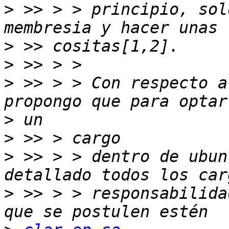
>
 >> > > principio, sol
>
>
>
 >> > > Con respecto a
>
>
>
 >> > > dentro de ubun
>
 >> > > responsabilida