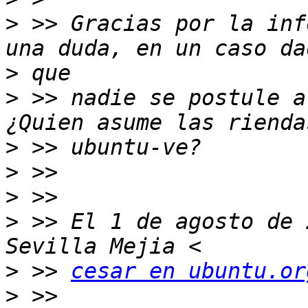
>
 >> Gracias por la inf
>
>
 >> nadie se postule a
>
>
>
>
 >> El 1 de agosto de 
>
 >> 
cesar en ubuntu.or
>