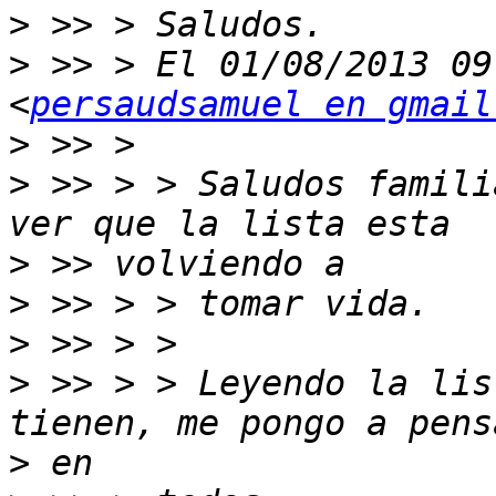
>
>
 >> > El 01/08/2013 09
<
persaudsamuel en gmail
>
>
 >> > > Saludos famili
>
>
>
>
 >> > > Leyendo la lis
>