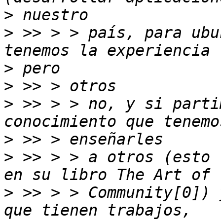
>
>
 >> > > país, para ubu
>
>
>
 >> > > no, y si parti
>
>
 >> > > a otros (esto 
>
 >> > > Community[0]) 