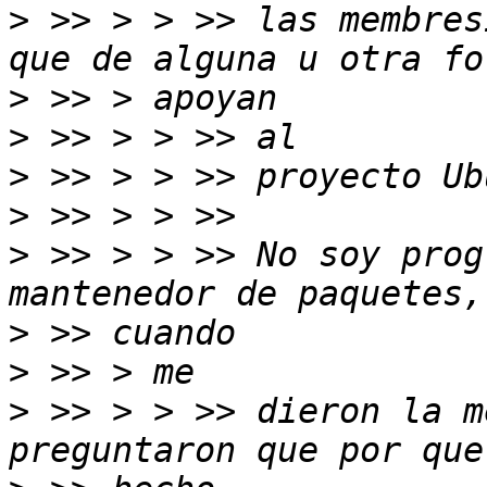
>
 >> > > >> las membres
>
>
>
>
>
 >> > > >> No soy prog
>
>
>
 >> > > >> dieron la m