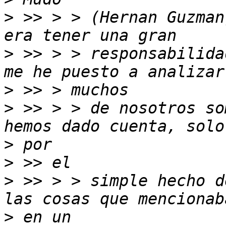
>
 >> > > (Hernan Guzman
>
 >> > > responsabilida
>
>
 >> > > de nosotros so
>
>
>
 >> > > simple hecho d
>