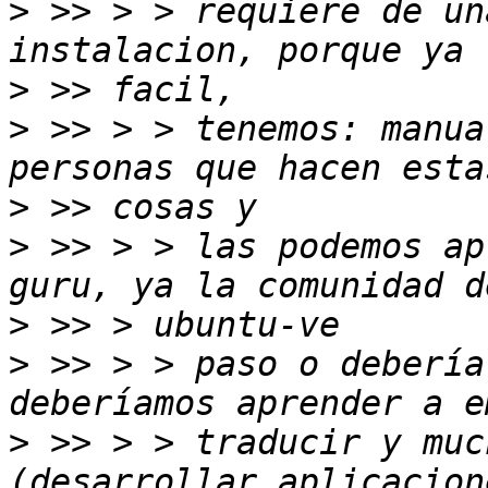
>
 >> > > requiere de un
>
>
 >> > > tenemos: manua
>
>
 >> > > las podemos ap
>
>
 >> > > paso o debería
>
 >> > > traducir y muc