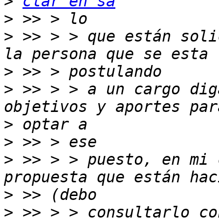
>
clar en sa
>
>
 >> > > que están soli
>
>
 >> > > a un cargo dig
>
>
>
 >> > > puesto, en mi 
>
>
 >> > > consultarlo co