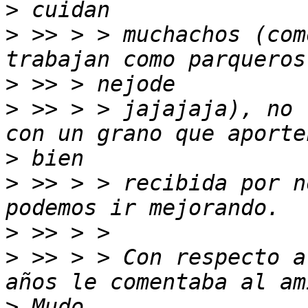
>
>
 >> > > muchachos (com
>
>
 >> > > jajajaja), no 
>
>
 >> > > recibida por n
>
>
 >> > > Con respecto a
>