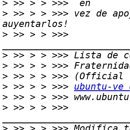
>
>
 >> > > >>> vez de apo
>
 >> > > >>> 
>
>
>
>
 >> > > >>> 
ubuntu-ve 
>
>
 >> > > >>> 
>
 >> > > >>> Modifica t