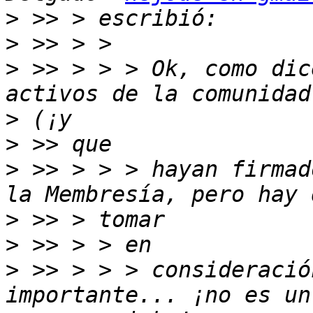
>
>
>
 >> > > > Ok, como dic
>
>
>
 >> > > > hayan firmad
>
>
>
 >> > > > consideració