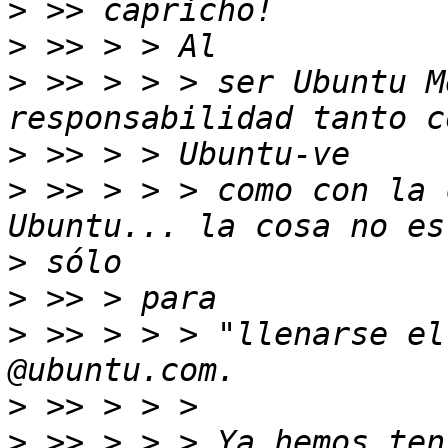
>
>
>
 >> > > > ser Ubuntu M
>
>
 >> > > > como con la 
>
>
>
 >> > > > "llenarse el
>
>
 >> > > > Ya hemos ten