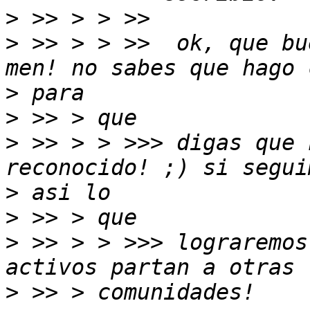
>
>
 >> > > >>  ok, que bu
>
>
>
 >> > > >>> digas que 
>
>
>
 >> > > >>> lograremos
>