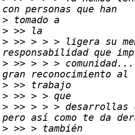
>
>
>
 >> > > > ligera su me
>
 >> > > > comunidad...
>
>
>
 >> > > > desarrollas 
>