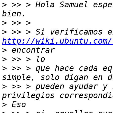
>
 >> > Hola Samuel espe
>
>
http://wiki.ubuntu.com/
>
>
>
 >> > que hace cada eq
>
 >> > pueden ayudar y 
>