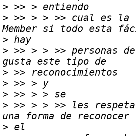
>
>
 >> > > >> cual es la 
>
>
 >> > > >> personas de
>
>
>
>
 >> > > >> les respeta
>