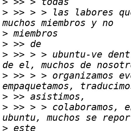
>
>
 >> > > las labores qu
>
>
>
 >> > > ubuntu-ve dent
>
 >> > > organizamos ev
>
>
 >> > > colaboramos, e
>