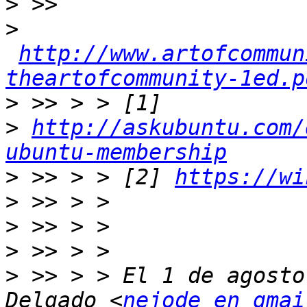
>
>
http://www.artofcommun
theartofcommunity-1ed.p
>
>
http://askubuntu.com/
ubuntu-membership
>
 >> > > [2] 
https://wi
>
>
>
>
 >> > > El 1 de agosto
Delgado <
nejode en gmai