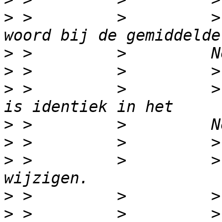
>
 >         >         >
>
>
>
 >         >         >
>
>
>
 >         >         >
>
>