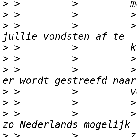
>
>
>
 >         >         >
>
>
>
 >         >         >
>
>
>
 >         >         >
>