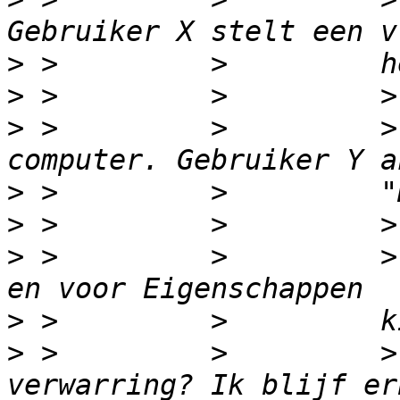
>
>
>
 >         >         >
>
>
>
 >         >         >
>
>
 >         >         >