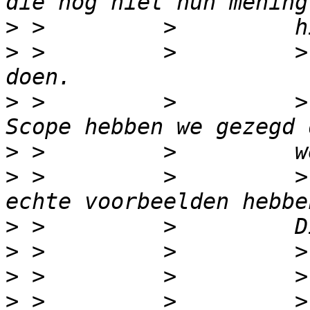
>
>
 >         >         >
>
 >         >         >
>
>
 >         >         >
>
>
>
>