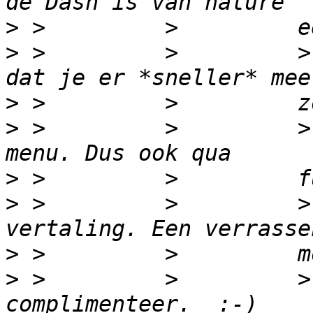
>
>
 >         >         >
>
>
 >         >         >
>
>
 >         >         >
>
>
 >         >         >