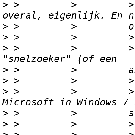
>
 >         >         >
>
>
>
 >         >         >
>
>
>
 >         >         >
>
>
>
 >         >         >