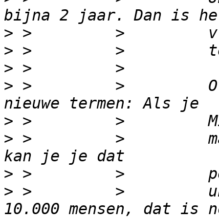
>
>
>
>
 >         >         O
>
>
 >         >         m
>
>
 >         >         u