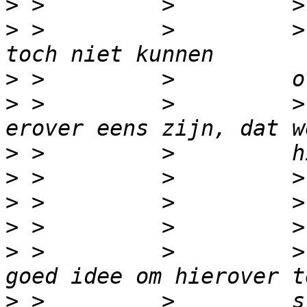
>
>
 >         >         >
>
>
 >         >         >
>
>
>
>
>
 >         >         >
>