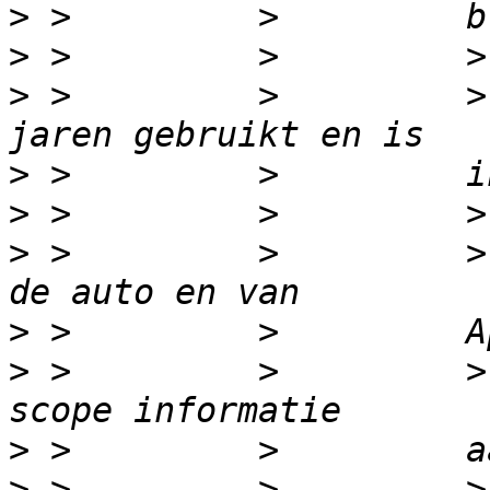
>
>
>
 >         >         >
>
>
>
 >         >         >
>
>
 >         >         >
>
>