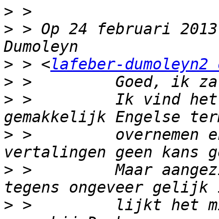
>
>
 > Op 24 februari 2013
>
 > <
lafeber-dumoleyn2 
>
>
 >         Ik vind het
>
 >         overnemen e
>
 >         Maar aangez
>
 >         lijkt het m