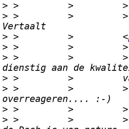
>
>
 >         >         >
>
 >         >         <
>
>
 >         >         >
>
>
 >         >         >
>
>
 >         >         >