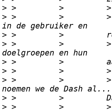
>
>
 >         >         >
>
>
 >         >         >
>
>
>
 >         >         >
>
>