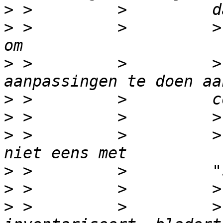
>
>
 >         >         >
>
 >         >         >
>
>
>
 >         >         >
>
>
>
 >         >         >