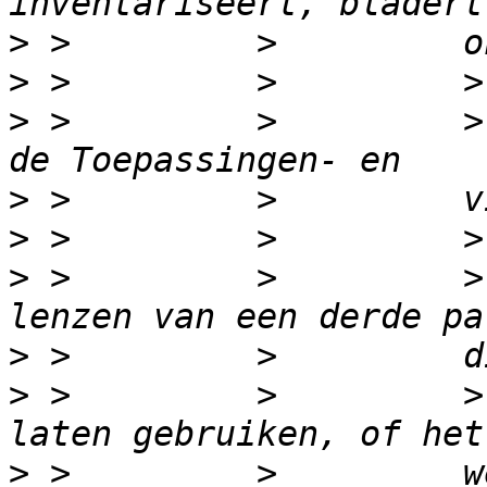
>
>
>
 >         >         >
>
>
>
 >         >         >
>
>
 >         >         >
>