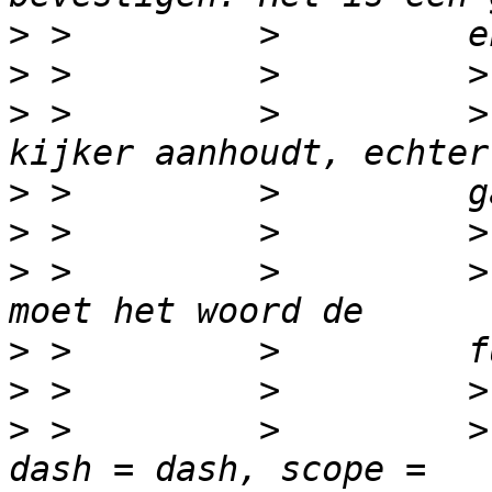
>
>
>
 >         >         >
>
>
>
 >         >         >
>
>
>
 >         >         >