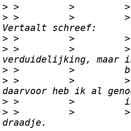
>
>
 >         >         >
>
>
 >         >         >
>
>
 >         >         >
>
>
 >         >         >