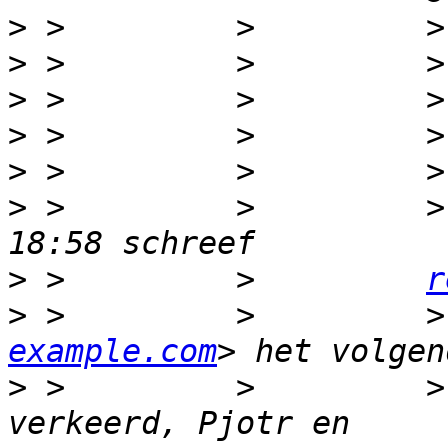
>
>
>
>
>
>
 >         >         >
>
 >         >         
r
>
 >         >         >
example.com
>
 >         >         >