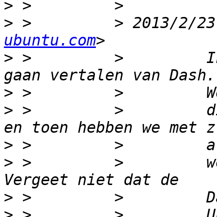
>
>
 >         > 2013/2/23
ubuntu.com
>
 >         >         I
>
>
 >         >         d
>
>
 >         >         w
>
>
 >         >         U