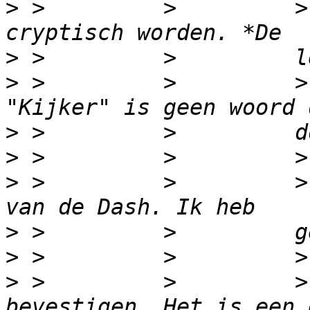
>
 >         >         >
>
>
 >         >         >
>
>
>
 >         >         >
>
>
>
 >         >         >