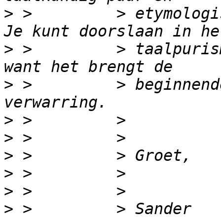
>
 >         > etymologi
>
 >         > taalpuris
>
 >         > beginnend
>
>
>
>
>
>