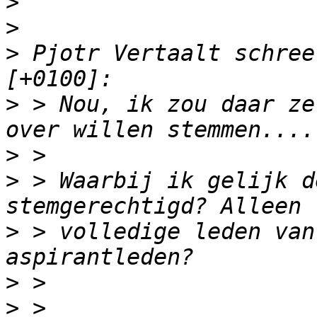
>
>
>
 Pjotr Vertaalt schree
>
 > Nou, ik zou daar ze
>
>
 > Waarbij ik gelijk d
>
 > volledige leden van
>
>