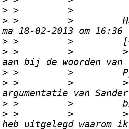
>
>
 >         >         H
>
>
 >         >         >
>
>
 >         >         >
>
>
 >         >         >