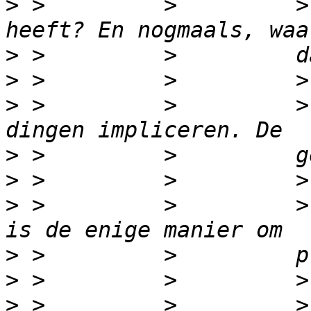
>
 >         >         >
>
>
>
 >         >         >
>
>
>
 >         >         >
>
>
>
 >         >         >