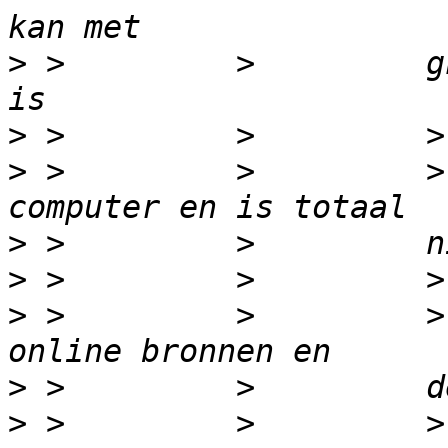
>
 >         >         g
>
>
 >         >         >
>
>
>
 >         >         >
>
>