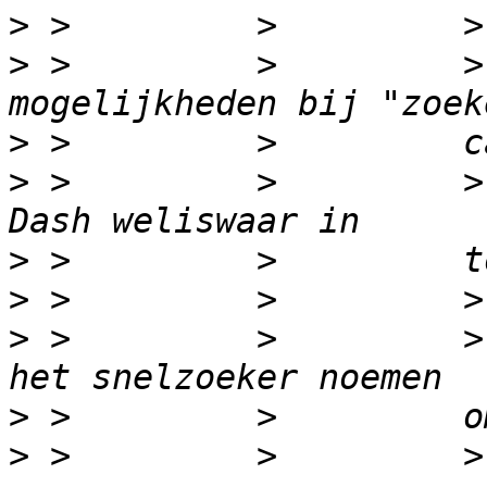
>
>
 >         >         >
>
>
 >         >         >
>
>
>
 >         >         >
>
>