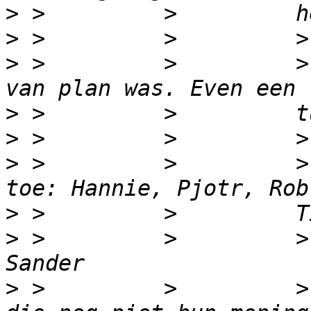
>
>
>
 >         >         >
>
>
>
 >         >         >
>
>
 >         >         >
>
 >         >         >