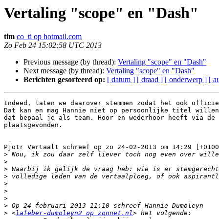
Vertaling "scope" en "Dash"
tim
co_ti op hotmail.com
Zo Feb 24 15:02:58 UTC 2013
Previous message (by thread):
Vertaling "scope" en "Dash"
Next message (by thread):
Vertaling "scope" en "Dash"
Berichten gesorteerd op:
[ datum ]
[ draad ]
[ onderwerp ]
[ a
Indeed, laten we daarover stemmen zodat het ook officie
Dat kan en mag Hannie niet op persoonlijke titel willen
dat bepaal je als team. Hoor en wederhoor heeft via de 
plaatsgevonden.

Pjotr Vertaalt schreef op zo 24-02-2013 om 14:29 [+0100
>
>
>
>
>
>
>
>
>
 <
lafeber-dumoleyn2 op zonnet.nl