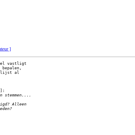
uteur ]
el vastligt

 bepalen,

lijst al

]:
