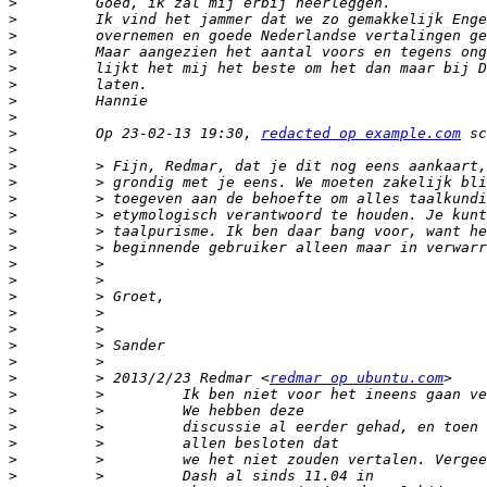
>
>
>
>
>
>
>
>
>
         Op 23-02-13 19:30, 
redacted op example.com
>
>
>
>
>
>
>
>
>
>
>
>
>
>
>
         > 2013/2/23 Redmar <
redmar op ubuntu.com
>
>
>
>
>
>