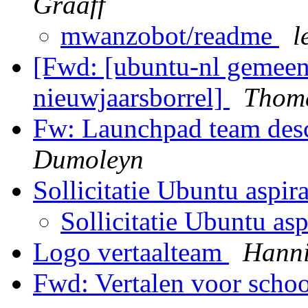
Graaff
mwanzobot/readme
l
[Fwd: [ubuntu-nl gemeen
nieuwjaarsborrel]
Thoma
Fw: Launchpad team desc
Dumoleyn
Sollicitatie Ubuntu aspir
Sollicitatie Ubuntu asp
Logo vertaalteam
Hann
Fwd: Vertalen voor scho