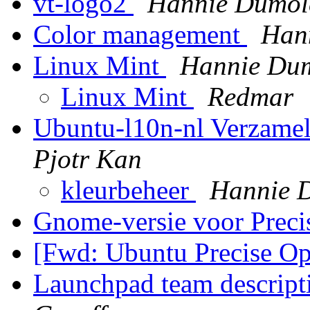
vt-logo2
Hannie Dumol
Color management
Han
Linux Mint
Hannie Du
Linux Mint
Redmar
Ubuntu-l10n-nl Verzame
Pjotr Kan
kleurbeheer
Hannie 
Gnome-versie voor Prec
[Fwd: Ubuntu Precise Op
Launchpad team descript