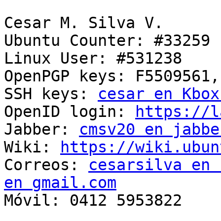
Cesar M. Silva V.

Ubuntu Counter: #33259

Linux User: #531238

OpenPGP keys: F5509561,
SSH keys: 
cesar en Kbox
OpenID login: 
https://l
Jabber: 
cmsv20 en jabbe
Wiki: 
https://wiki.ubun
Correos: 
cesarsilva en 
en gmail.com

Móvil: 0412 5953822
