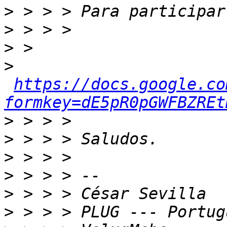
>
>
>
>
https://docs.google.co
formkey=dE5pR0pGWFBZREt
>
>
>
>
>
>