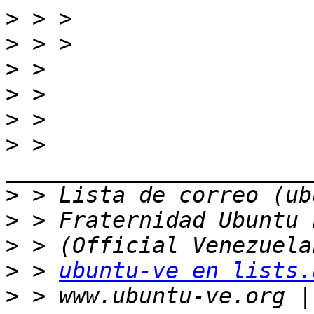
>
>
>
>
>
>
 > 
>
>
>
>
 > 
ubuntu-ve en lists.
>