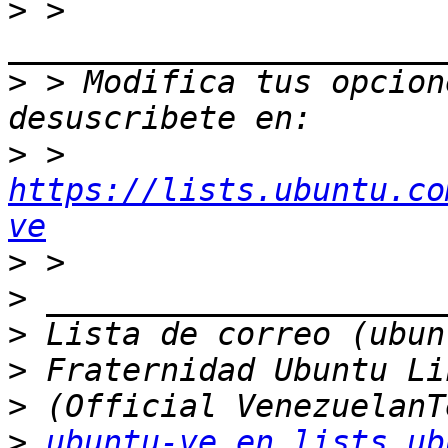
>
 > 
>
 > Modifica tus opcione
>
 > 
https://lists.ubuntu.co
ve
>
>
>
>
>
>
ubuntu-ve en lists.ub