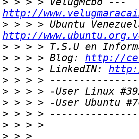
>
 > > > VelugMcbo --- 
http://www.velugmaracai
>
http://www.ubuntu.org.v
>
>
 > > > Blog: 
http://ce
>
 > > > LinkedIN: 
http:
>
>
>
>
>
>