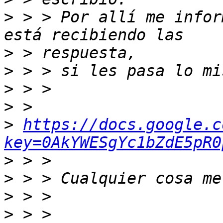
>
 > > Por allí me infor
>
>
>
>
>
https://docs.google.c
key=0AkYWESgYc1bZdE5pR0
>
>
>
>