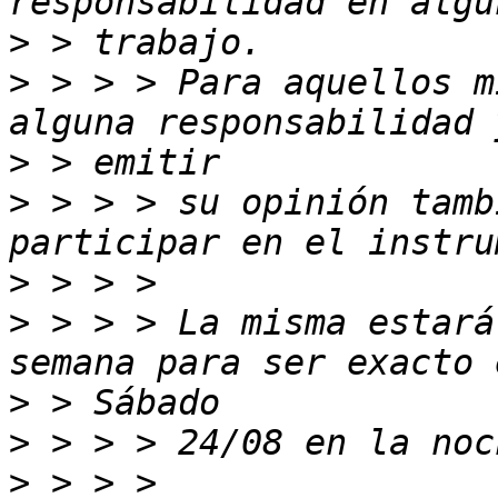
>
>
 > > > Para aquellos m
>
>
 > > > su opinión tamb
>
>
 > > > La misma estará
>
>
>