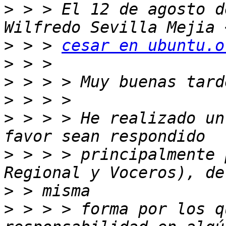
>
 > > El 12 de agosto d
>
 > > 
cesar en ubuntu.o
>
>
>
>
 > > > He realizado un
>
 > > > principalmente 
>
>
 > > > forma por los q