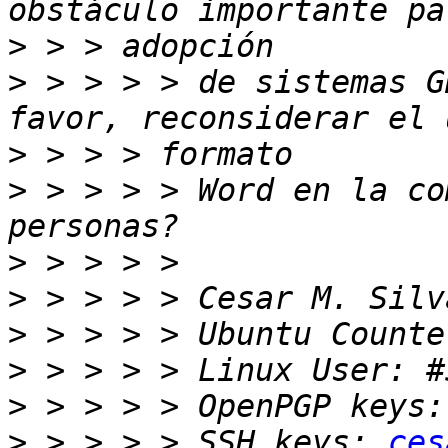
>
>
 > > > > de sistemas G
>
>
 > > > > Word en la co
>
>
>
>
>
>
 > > > > SSH keys: 
ces