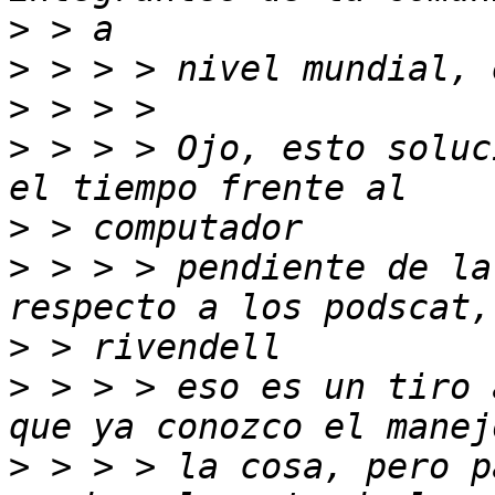
>
>
>
>
 > > > Ojo, esto soluc
>
>
 > > > pendiente de la
>
>
 > > > eso es un tiro 
>
 > > > la cosa, pero p