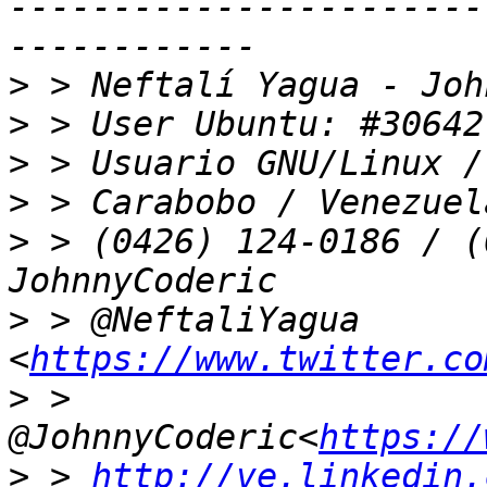
-----------------------
>
>
>
>
>
 > (0426) 124-0186 / (
>
 > @NeftaliYagua 
<
https://www.twitter.co
>
 > 
@JohnnyCoderic<
https://
>
 > 
http://ve.linkedin.