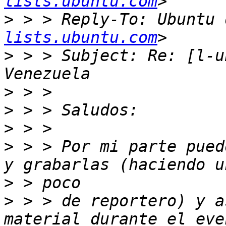
lists.ubuntu.com
>
 > > Reply-To: Ubuntu 
lists.ubuntu.com
>
 > > Subject: Re: [l-u
>
>
>
>
 > > Por mi parte pued
>
>
 > > de reportero) y a