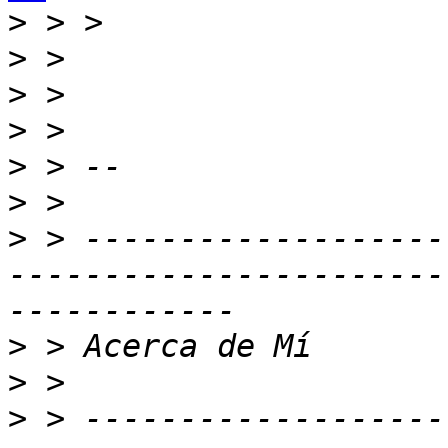
>
>
>
>
>
>
>
 > -------------------
-----------------------
>
>
>
 > -------------------