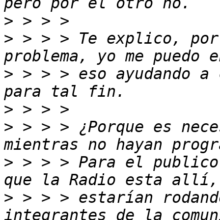
>
>
 > > > Te explico, por
>
 > > > eso ayudando a 
>
>
 > > > ¿Porque es nece
>
 > > > Para el publico
>
 > > > estarían rodand