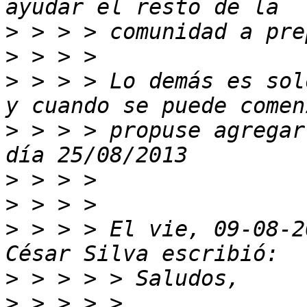
>
>
>
 > > > Lo demás es sol
>
 > > > propuse agregar
>
>
>
 > > > El vie, 09-08-2
>
>