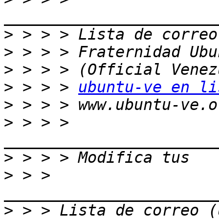
>
>
>
>
 > > > 
ubuntu-ve en li
>
>
 > > > 
>
>
 > > 
>