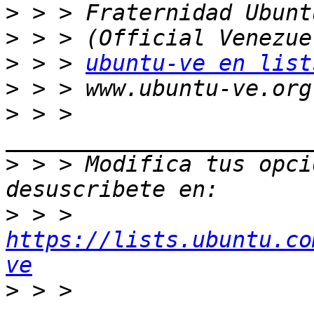
>
>
>
 > > 
ubuntu-ve en list
>
>
 > > 
>
 > > Modifica tus opcio
>
 > > 
https://lists.ubuntu.co
ve
>
 > > 