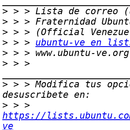
>
>
>
>
 > > 
ubuntu-ve en list
>
>
 > > 
>
 > > Modifica tus opcio
>
 > > 
https://lists.ubuntu.co
ve