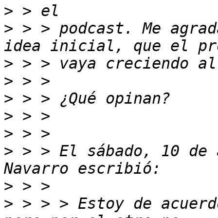
>
>
 > > podcast. Me agrad
>
>
>
>
>
>
 > > El sábado, 10 de 
>
>
 > > > Estoy de acuerd