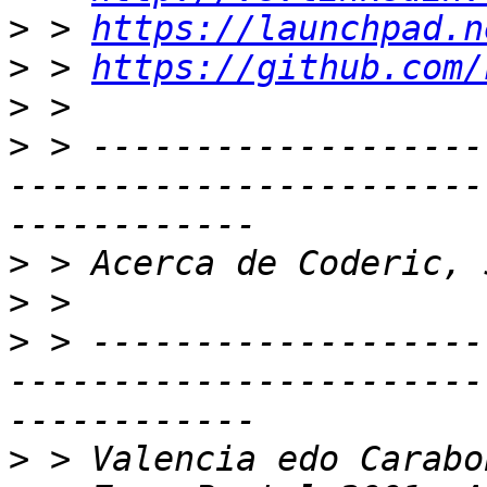
>
 > 
https://launchpad.n
>
 > 
https://github.com/
>
>
 > -------------------
-----------------------
>
>
>
 > -------------------
-----------------------
>