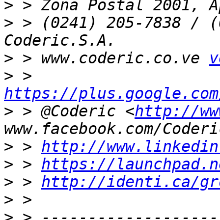
>
>
 > (0241) 205-7838 / (
>
 > www.coderic.co.ve 
v
>
 > 
https://plus.google.com
>
 > @Coderic <
http://ww
>
 > 
http://www.linkedin
>
 > 
https://launchpad.n
>
 > 
http://identi.ca/gr
>
>
 > -------------------