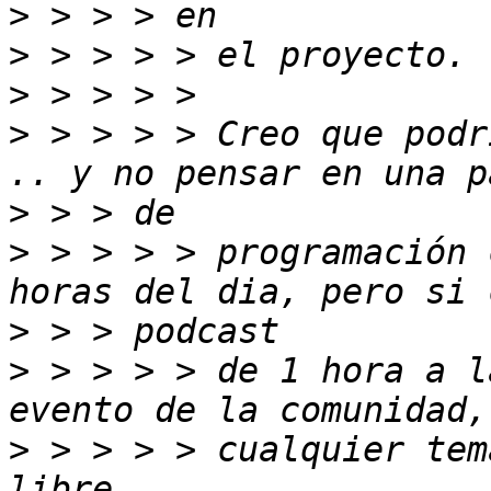
>
>
>
>
 > > > > Creo que podr
>
>
 > > > > programación 
>
>
 > > > > de 1 hora a l
>
 > > > > cualquier tem