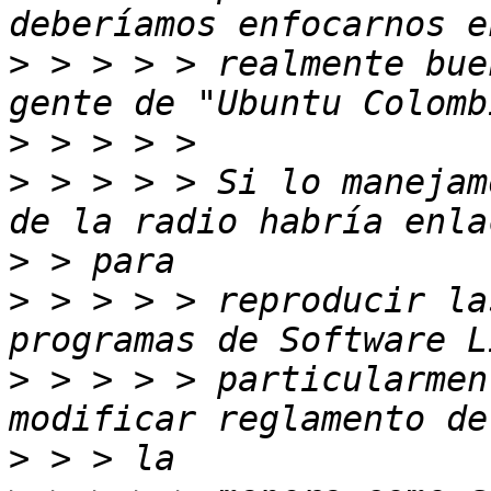
>
 > > > > realmente bue
>
>
 > > > > Si lo manejam
>
>
 > > > > reproducir la
>
 > > > > particularmen
>