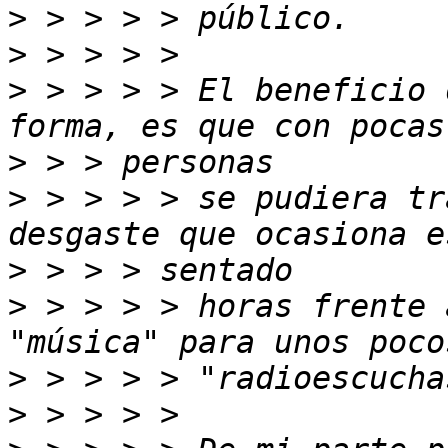
>
>
>
 > > > > El beneficio 
>
>
 > > > > se pudiera tr
>
>
 > > > > horas frente 
>
>