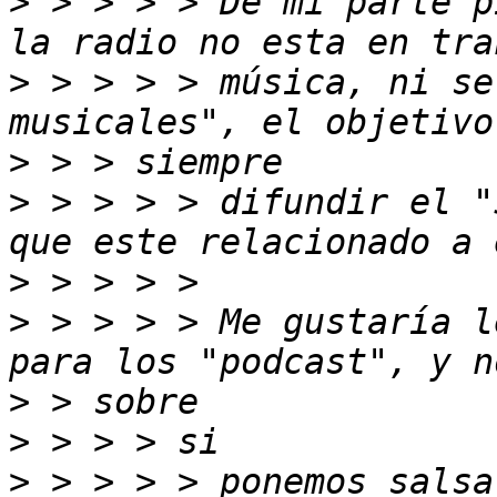
>
 > > > > De mi parte p
>
 > > > > música, ni se
>
>
 > > > > difundir el "
>
>
 > > > > Me gustaría l
>
>
>
 > > > > ponemos salsa 