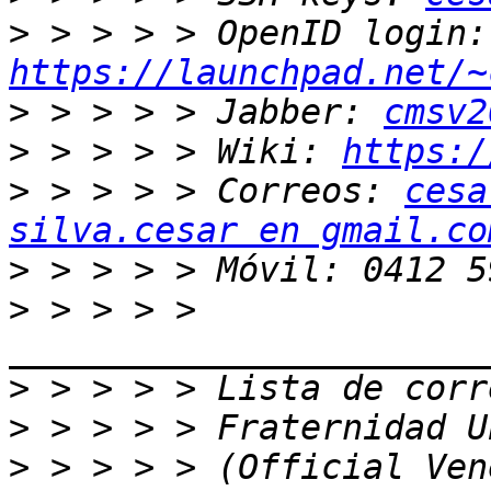
>
 > 
https://launchpad.net/~
>
 > > > > Jabber: 
cmsv2
>
 > > > > Wiki: 
https:/
>
 > > > > Correos: 
cesa
silva.cesar en gmail.co
>
>
 > > > > 
>
>
>