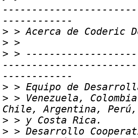
-----------------------
>
>
>
 > -------------------
-----------------------
>
>
 > Venezuela, Colombia
>
>
 > Desarrollo Cooperat