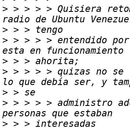
>
 > > > > Quisiera reto
>
>
 > > > > entendido por
>
>
 > > > > quizas no se 
>
>
 > > > > administro ad
>