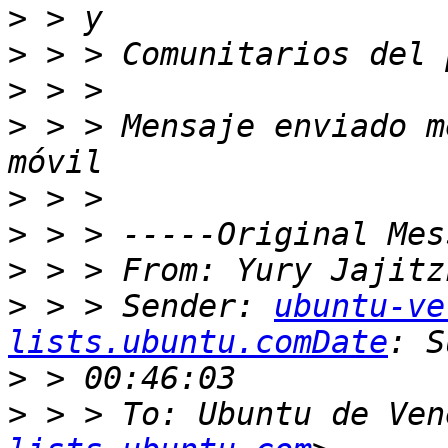
>
>
>
>
 > > Mensaje enviado m
>
>
>
 > > From: Yury Jajitz
>
 > > Sender: 
ubuntu-ve
lists.ubuntu.comDate
>
>
 > > To: Ubuntu de Ven