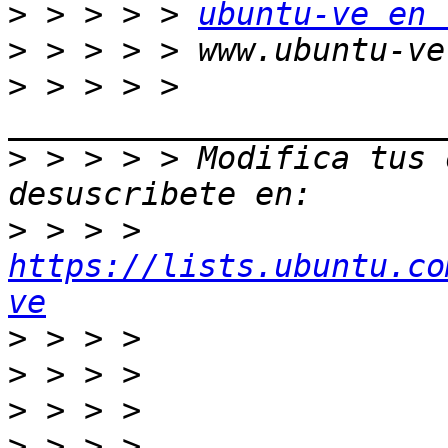
>
 > > > > 
ubuntu-ve en 
>
>
 > > > > 
>
 > > > > Modifica tus o
>
 > > > 
https://lists.ubuntu.co
ve
>
>
>
>
 > > > 