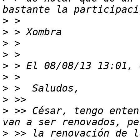
>
>
>
>
>
>
>
>
>
 >> César, tengo enten
>
 >> la renovación de l