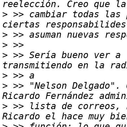
>
 >> cambiar todas las 
>
>
>
 >> Sería bueno ver a 
>
>
 >> "Nelson Delgado". 
>
 >> lista de correos, 
>
 >> función; lo que qu