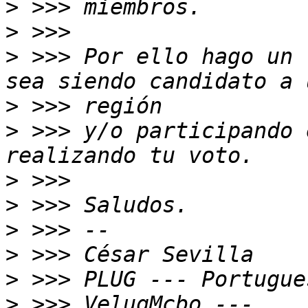
>
>
>
 >>> Por ello hago un 
>
>
 >>> y/o participando 
>
>
>
>
>
>
 >>> VelugMcbo --- 