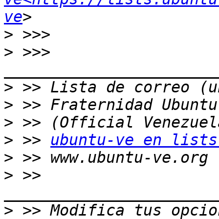
ve
>
>
 >>>  
>
>
>
>
 >> 
ubuntu-ve en lists
>
>
 >> 
>
 >> Modifica tus opcion