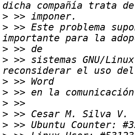
>
>
 >> Este problema supo
>
>
 >> sistemas GNU/Linux
>
>
>
>
>