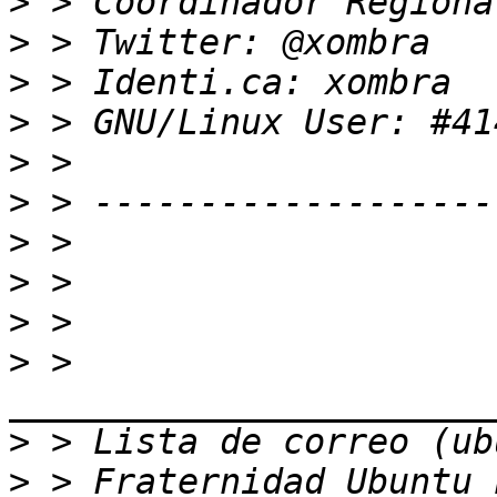
>
>
>
>
>
>
>
>
>
>
 > 
>
>