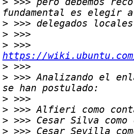
>
 >>> pero debemos reco
>
>
>
 >>> 
https://wiki.ubuntu.com
>
>
 >>> Analizando el enl
>
>
>
>
 >>> Cesar Sevilla com