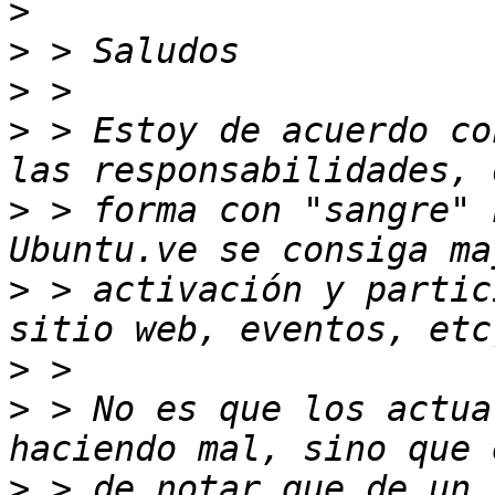
>
>
>
>
 > Estoy de acuerdo co
>
 > forma con "sangre" 
>
 > activación y partic
>
>
 > No es que los actua
>
 > de notar que de un 