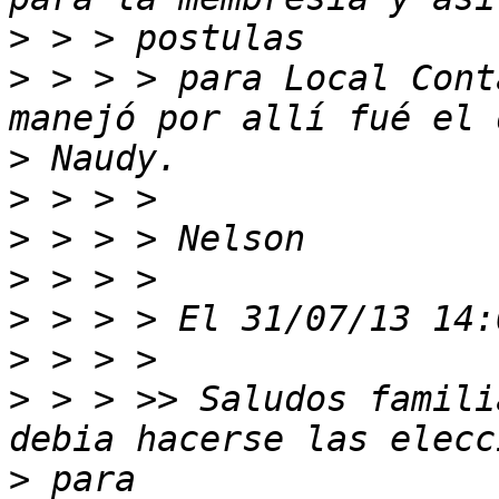
>
>
 > > > para Local Cont
>
>
>
>
>
>
>
 > > >> Saludos famili
>