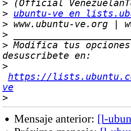
>
>
ubuntu-ve en lists.ub
>
>
>
 Modifica tus opciones 
>
https://lists.ubuntu.c
ve
>
Mensaje anterior:
[l-ubu