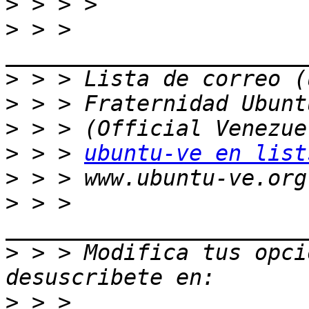
>
>
 > > 
>
>
>
>
 > > 
ubuntu-ve en list
>
>
 > > 
>
 > > Modifica tus opcio
>
 > > 