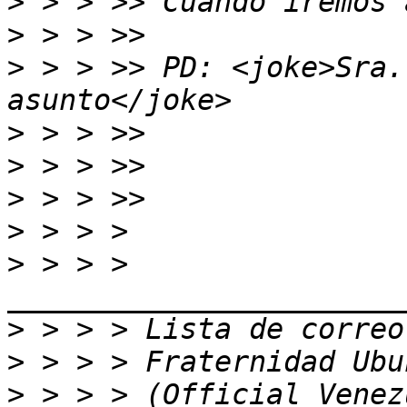
>
>
>
 > > >> PD: <joke>Sra.
>
>
>
>
>
 > > > 
>
>
>