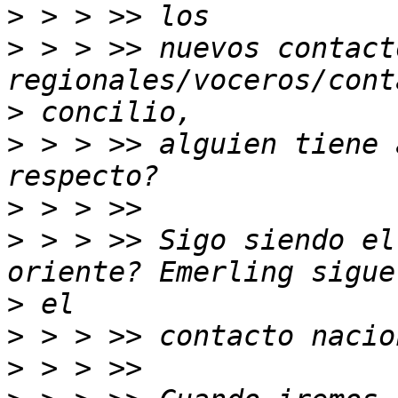
>
>
 > > >> nuevos contacto
>
>
 > > >> alguien tiene 
>
>
 > > >> Sigo siendo el
>
>
>