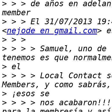
>
 > > de años en adelan
>
 > > El 31/07/2013 19:
<
nejode en gmail.com
>
>
 > > > Samuel, uno de 
>
>
 > > > Local Contact s
>
>
 > > > nos acabaron!!!