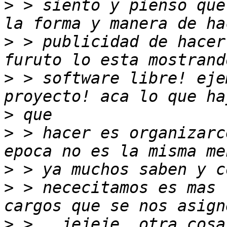
>
 > siento y pienso que
>
 > publicidad de hacer
>
 > software libre! eje
>
>
 > hacer es organizarc
>
>
 > nececitamos es mas 
>
 >   jejeje  otra cosa