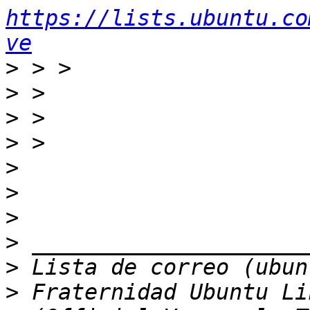
https://lists.ubuntu.co
ve
>
>
>
>
>
>
>
>
>
>