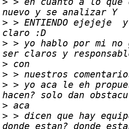
>
 > en cuanto a lo que 
>
 > ENTIENDO ejejeje  y
>
 > yo hablo por mi no 
>
>
>
 > yo aca le eh propue
>
>
 > dicen que hay equip