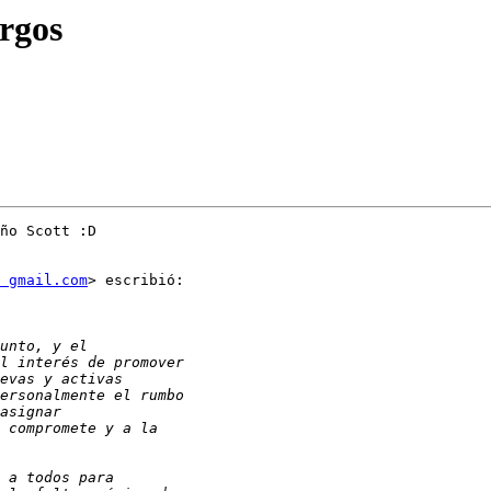
rgos
ño Scott :D

 gmail.com
> escribió:
