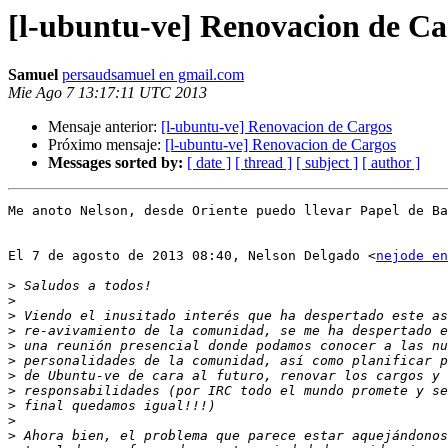
[l-ubuntu-ve] Renovacion de Ca
Samuel
persaudsamuel en gmail.com
Mie Ago 7 13:17:11 UTC 2013
Mensaje anterior:
[l-ubuntu-ve] Renovacion de Cargos
Próximo mensaje:
[l-ubuntu-ve] Renovacion de Cargos
Messages sorted by:
[ date ]
[ thread ]
[ subject ]
[ author ]
Me anoto Nelson, desde Oriente puedo llevar Papel de Ba
El 7 de agosto de 2013 08:40, Nelson Delgado <
nejode en
>
>
>
>
>
>
>
>
>
>
>