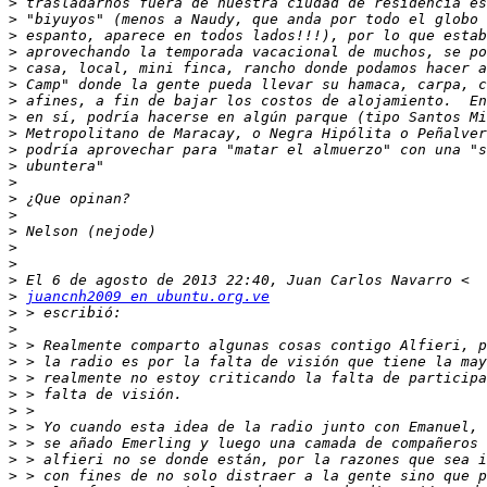
>
>
>
>
>
>
>
>
>
>
>
>
>
>
>
>
>
>
>
juancnh2009 en ubuntu.org.ve
>
>
>
>
>
>
>
>
>
>
>