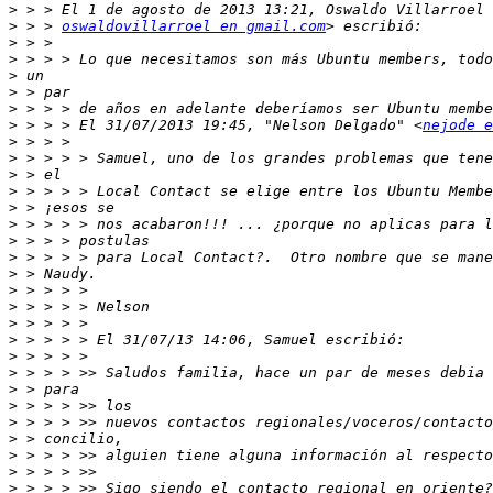
>
>
 > > 
oswaldovillarroel en gmail.com
>
>
>
>
>
>
 > > > El 31/07/2013 19:45, "Nelson Delgado" <
nejode e
>
>
>
>
>
>
>
>
>
>
>
>
>
>
>
>
>
>
>
>
>
>