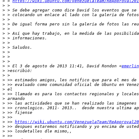
>
 > 
https://wiki.ubuntu.com/VenezuelaTeam/ReApproval201
>
>
>
>
>
>
>
>
>
>
>
>
>
>
 > El 3 de agosto de 2013 11:41, David Rondon <
emerlin
>
>
>
>
>
>
>
>
>
>
>
>
 >> 
https://wiki.ubuntu.com/VenezuelaTeam/ReApproval20
>
>
>