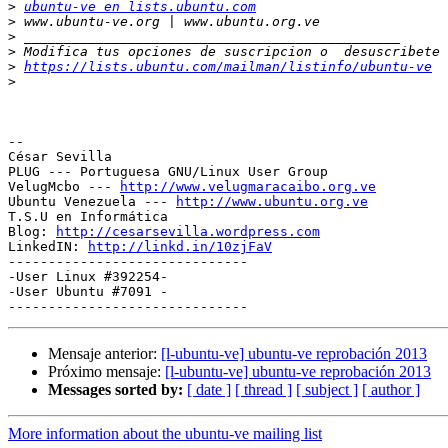
>
ubuntu-ve en lists.ubuntu.com
>
>
>
>
https://lists.ubuntu.com/mailman/listinfo/ubuntu-ve
>
-- 

César Sevilla

PLUG --- Portuguesa GNU/Linux User Group

VelugMcbo --- 
http://www.velugmaracaibo.org.ve
Ubuntu Venezuela --- 
http://www.ubuntu.org.ve
T.S.U en Informática

Blog: 
http://cesarsevilla.wordpress.com
LinkedIN: 
http://linkd.in/10zjFaV
------------------------------

-User Linux #392254-

-User Ubuntu #7091 -

Mensaje anterior:
[l-ubuntu-ve] ubuntu-ve reprobación 2013
Próximo mensaje:
[l-ubuntu-ve] ubuntu-ve reprobación 2013
Messages sorted by:
[ date ]
[ thread ]
[ subject ]
[ author ]
More information about the ubuntu-ve mailing list