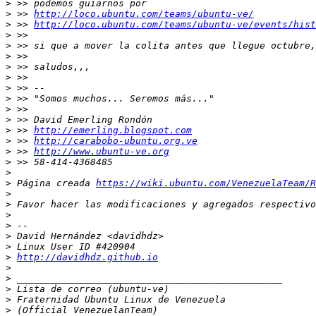
>
>
 >> 
http://loco.ubuntu.com/teams/ubuntu-ve/
>
 >> 
http://loco.ubuntu.com/teams/ubuntu-ve/events/hist
>
>
>
>
>
>
>
>
>
>
 >> 
http://emerling.blogspot.com
>
 >> 
http://carabobo-ubuntu.org.ve
>
 >> 
http://www.ubuntu-ve.org
>
>
>
 Página creada 
https://wiki.ubuntu.com/VenezuelaTeam/R
>
>
>
>
>
>
>
http://davidhdz.github.io
>
>
>
>
>