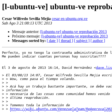
[l-ubuntu-ve] ubuntu-ve reprob
Cesar Wilfredo Sevilla Mejia
cesar en ubuntu.org.ve
Sab Ago 3 21:08:13 UTC 2013
Mensaje anterior:
[l-ubuntu-ve] ubuntu-ve reprobación 2013
Próximo mensaje:
[l-ubuntu-ve] ubuntu-ve reprobación 2013
Messages sorted by:
[ date ]
[ thread ]
[ subject ]
[ author ]
Perfecto, yo no tengo la contraseña administrativa de l
Me pueden indicar cuantas personas hay suscritas????

El 3 de agosto de 2013 16:14, David Hernández <
dave.lis
>
>
>
>
>
>
>
>
>
>
 > 
https://wiki.ubuntu.com/VenezuelaTeam/ReApproval201