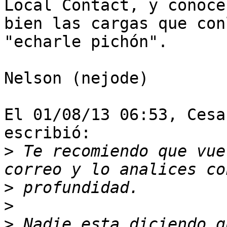
Local Contact, y conocen
bien las cargas que con
"echarle pichón".

Nelson (nejode)

El 01/08/13 06:53, Cesa
escribió:

>
 Te recomiendo que vue
>
>
>
 Nadie esta diciendo q