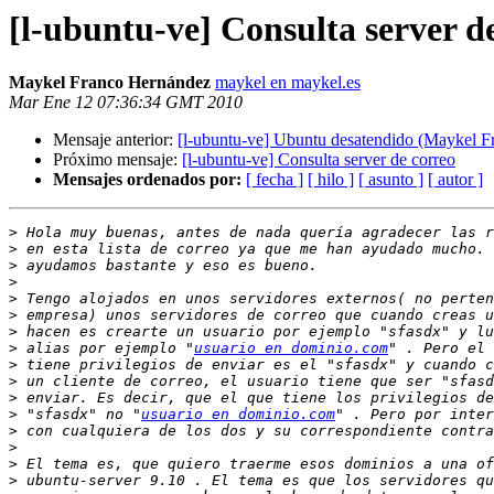
[l-ubuntu-ve] Consulta server d
Maykel Franco Hernández
maykel en maykel.es
Mar Ene 12 07:36:34 GMT 2010
Mensaje anterior:
[l-ubuntu-ve] Ubuntu desatendido (Maykel F
Próximo mensaje:
[l-ubuntu-ve] Consulta server de correo
Mensajes ordenados por:
[ fecha ]
[ hilo ]
[ asunto ]
[ autor ]
>
>
>
>
>
>
>
>
 alias por ejemplo "
usuario en dominio.com
>
>
>
>
 "sfasdx" no "
usuario en dominio.com
>
>
>
>