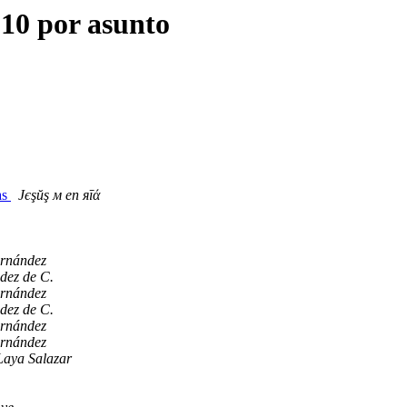
10 por asunto
as
Jєşŭş м en яīά
rnández
dez de C.
rnández
dez de C.
rnández
rnández
Laya Salazar