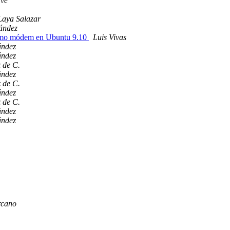
.ve
Laya Salazar
ández
como módem en Ubuntu 9.10
Luis Vivas
ández
ández
 de C.
ández
 de C.
ández
 de C.
ández
ández
rcano