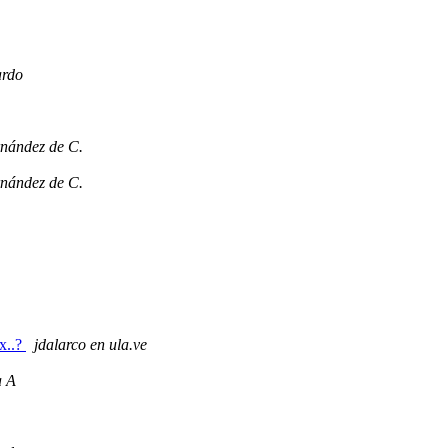
ardo
rnández de C.
rnández de C.
x..?
jdalarco en ula.ve
a A