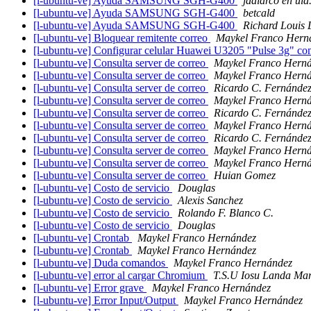
[l-ubuntu-ve] Ayuda SAMSUNG SGH-G400
jdalarco en ula
[l-ubuntu-ve] Ayuda SAMSUNG SGH-G400
betcald
[l-ubuntu-ve] Ayuda SAMSUNG SGH-G400
Richard Louis 
[l-ubuntu-ve] Bloquear remitente correo
Maykel Franco Hern
[l-ubuntu-ve] Configurar celular Huawei U3205 "Pulse 3g" 
[l-ubuntu-ve] Consulta server de correo
Maykel Franco Hern
[l-ubuntu-ve] Consulta server de correo
Maykel Franco Hern
[l-ubuntu-ve] Consulta server de correo
Ricardo C. Fernández
[l-ubuntu-ve] Consulta server de correo
Maykel Franco Hern
[l-ubuntu-ve] Consulta server de correo
Ricardo C. Fernández
[l-ubuntu-ve] Consulta server de correo
Maykel Franco Hern
[l-ubuntu-ve] Consulta server de correo
Ricardo C. Fernández
[l-ubuntu-ve] Consulta server de correo
Maykel Franco Hern
[l-ubuntu-ve] Consulta server de correo
Maykel Franco Hern
[l-ubuntu-ve] Consulta server de correo
Huian Gomez
[l-ubuntu-ve] Costo de servicio
Douglas
[l-ubuntu-ve] Costo de servicio
Alexis Sanchez
[l-ubuntu-ve] Costo de servicio
Rolando F. Blanco C.
[l-ubuntu-ve] Costo de servicio
Douglas
[l-ubuntu-ve] Crontab
Maykel Franco Hernández
[l-ubuntu-ve] Crontab
Maykel Franco Hernández
[l-ubuntu-ve] Duda comandos
Maykel Franco Hernández
[l-ubuntu-ve] error al cargar Chromium
T.S.U Iosu Landa Ma
[l-ubuntu-ve] Error grave
Maykel Franco Hernández
[l-ubuntu-ve] Error Input/Output
Maykel Franco Hernández