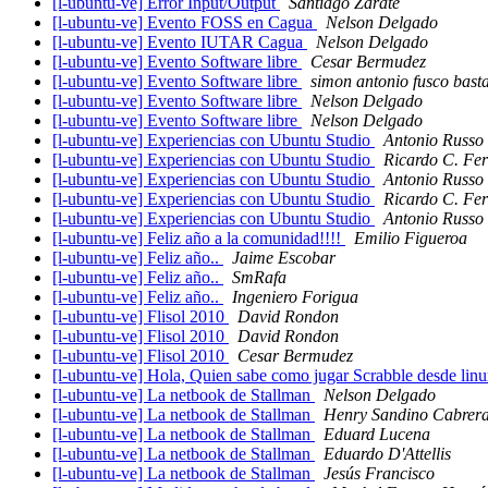
[l-ubuntu-ve] Error Input/Output
Santiago Zarate
[l-ubuntu-ve] Evento FOSS en Cagua
Nelson Delgado
[l-ubuntu-ve] Evento IUTAR Cagua
Nelson Delgado
[l-ubuntu-ve] Evento Software libre
Cesar Bermudez
[l-ubuntu-ve] Evento Software libre
simon antonio fusco bast
[l-ubuntu-ve] Evento Software libre
Nelson Delgado
[l-ubuntu-ve] Evento Software libre
Nelson Delgado
[l-ubuntu-ve] Experiencias con Ubuntu Studio
Antonio Russo
[l-ubuntu-ve] Experiencias con Ubuntu Studio
Ricardo C. Fe
[l-ubuntu-ve] Experiencias con Ubuntu Studio
Antonio Russo
[l-ubuntu-ve] Experiencias con Ubuntu Studio
Ricardo C. Fe
[l-ubuntu-ve] Experiencias con Ubuntu Studio
Antonio Russo
[l-ubuntu-ve] Feliz año a la comunidad!!!!
Emilio Figueroa
[l-ubuntu-ve] Feliz año..
Jaime Escobar
[l-ubuntu-ve] Feliz año..
SmRafa
[l-ubuntu-ve] Feliz año..
Ingeniero Forigua
[l-ubuntu-ve] Flisol 2010
David Rondon
[l-ubuntu-ve] Flisol 2010
David Rondon
[l-ubuntu-ve] Flisol 2010
Cesar Bermudez
[l-ubuntu-ve] Hola, Quien sabe como jugar Scrabble desde linu
[l-ubuntu-ve] La netbook de Stallman
Nelson Delgado
[l-ubuntu-ve] La netbook de Stallman
Henry Sandino Cabrer
[l-ubuntu-ve] La netbook de Stallman
Eduard Lucena
[l-ubuntu-ve] La netbook de Stallman
Eduardo D'Attellis
[l-ubuntu-ve] La netbook de Stallman
Jesús Francisco