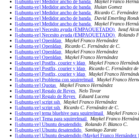
[l-ubuntu-ve] Medidor ancho de banda
Maykel Franco Herná
[l-ubuntu-ve] Medidor ancho de banda
Huian Gomez
[l-ubuntu-ve] Medidor ancho de banda
Ricardo C. Fernández
[l-ubuntu-ve] Medidor ancho de banda
David Emerling Rond
[l-ubuntu-ve] Medidor ancho de banda
Maykel Franco Herná
[l-ubuntu-ve] Necesito ayuda (EMPAQUETADO)
Iusuf Alca
[l-ubuntu-ve] Necesito ayuda (EMPAQUETADO)
Rolando F
[l-ubuntu-ve] Openldap
Maykel Franco Hernández
[l-ubuntu-ve] Openldap
Ricardo C. Fernández de C.
[l-ubuntu-ve] Openldap
Maykel Franco Hernández
[l-ubuntu-ve] Openldap
Maykel Franco Hernández
[l-ubuntu-ve] Postfix, courier y ldap
Maykel Franco Hernánd
[l-ubuntu-ve] Postfix, courier y ldap
Ricardo C. Fernández de
[l-ubuntu-ve] Postfix, courier y ldap
Maykel Franco Hernánd
[l-ubuntu-ve] Problema con squirrelmail
Maykel Franco Hern
[l-ubuntu-ve] Quotas
Maykel Franco Hernández
[l-ubuntu-ve] Regalo de Reyes
Nelo Tovar
[l-ubuntu-ve] Regalo de Reyes
Eduard Lucena
[l-ubuntu-ve] script ssh
Maykel Franco Hernández
[l-ubuntu-ve] script ssh
Ricardo C. Fernández de C.
[l-ubuntu-ve] tema bluehive para squirrelmail
Maykel Franco
[l-ubuntu-ve] Tema para squirrelmail
Maykel Franco Hernánd
[l-ubuntu-ve] Ubuntu desatendido
Rolando F. Blanco C.
[l-ubuntu-ve] Ubuntu desatendido
Santiago Zarate
[l-ubuntu-ve] Ubuntu desatendido (Maykel Franco Hernández 