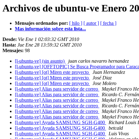
Archivos de ubuntu-ve Enero 20
Mensajes ordenados por:
[ hilo ]
[ autor ]
[ fecha ]
Mas información sobre esta lista...
Desde:
Vie Ene 1 02:03:32 GMT 2010
Hasta:
Jue Ene 28 13:59:32 GMT 2010
Mensajes:
98
[l-ubuntu-ve] (sin asunto)
juan carlos navarro hernandez
[l-ubuntu-ve] [OFFTOPIC] Se Busca Programador para Carac
[l-ubuntu-ve] [ot] Miren este proyecto
Juan Hernandez
[l-ubuntu-ve] [ot] Miren este proyecto
José Diaz
[l-ubuntu-ve] [ot] Miren este proyecto
Jose Molero
[l-ubuntu-ve] Alias para servidor de correo
Maykel Franco He
[l-ubuntu-ve] Alias para servidor de correo
Ricardo C. Fernán
[l-ubuntu-ve] Alias para servidor de correo
Maykel Franco He
[l-ubuntu-ve] Alias para servidor de correo
Ricardo C. Fernán
[l-ubuntu-ve] Alias para servidor de correo
Maykel Franco He
[l-ubuntu-ve] Alias para servidor de correo
Maykel Franco He
[l-ubuntu-ve] Ayuda SAMSUNG SGH-G400
Richard Louis 
[l-ubuntu-ve] Ayuda SAMSUNG SGH-G400
betcald
[l-ubuntu-ve] Ayuda SAMSUNG SGH-G400
Luis Vivas