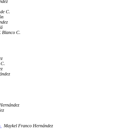
ndez
 de C.
ón
ndez
lá
. Blanco C.
ez
 C.
ez
ández
 Hernández
ez
)
Maykel Franco Hernández