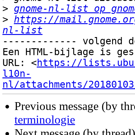
>
gnome-nl-list op gnom
>
https://mail.gnome.or
nl-list
------------- volgend d
Een HTML-bijlage is ges
URL: <
https://lists.ubu
l10n-
nl/attachments/20180103
Previous message (by th
terminologie
Next message (by thread