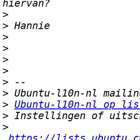
>
>
>
>
>
>
>
>
>
Ubuntu-l10n-nl op lis
>
>
https://lists.ubuntu.c