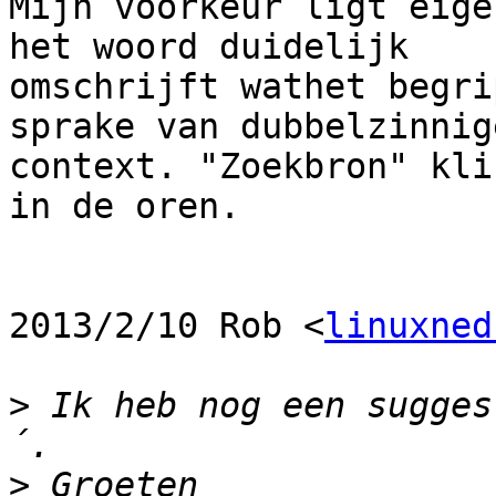
Mijn voorkeur ligt eige
het woord duidelijk

omschrijft wathet begri
sprake van dubbelzinnige
context. "Zoekbron" kli
in de oren.

2013/2/10 Rob <
linuxned
>
 Ik heb nog een sugges
>