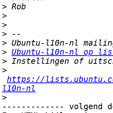
>
>
>
>
>
>
Ubuntu-l10n-nl op lis
>
>
https://lists.ubuntu.c
l10n-nl
>
------------- volgend d