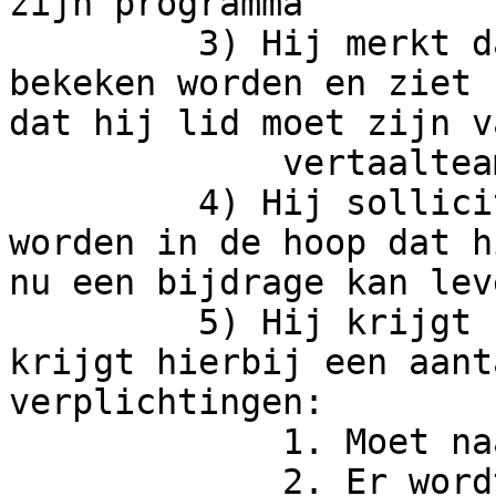
zijn programma

         3) Hij merkt dat zijn suggesties niet 
bekeken worden en ziet 

dat hij lid moet zijn v
             vertaalteam

         4) Hij solliciteert zodat hij lid kan 
worden in de hoop dat hi
nu een bijdrage kan leve
         5) Hij krijgt status aspirant lid en 
krijgt hierbij een aanta
verplichtingen:

             1. Moet naar de vergaderingen komen

             2. Er wordt van hem verwacht een 