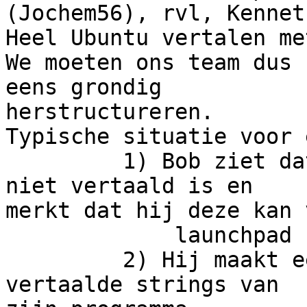
(Jochem56), rvl, Kennet
Heel Ubuntu vertalen me
We moeten ons team dus 

eens grondig

herstructureren.

Typische situatie voor 
         1) Bob ziet dat er een string in ubuntu 
niet vertaald is en 

merkt dat hij deze kan 
             launchpad

         2) Hij maakt een suggestie voor de te 
vertaalde strings van 
