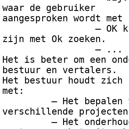
waar de gebruiker 

aangesproken wordt met j
                 – OK knoppen die niet vertaald 
zijn met Ok zoeken.

                 – ...

Het is beter om een ond
bestuur en vertalers. 

Het bestuur houdt zich 
met:

         – Het bepalen van de prioriteit van de 
verschillende projecten

         – Het onderhouden van relaties met 