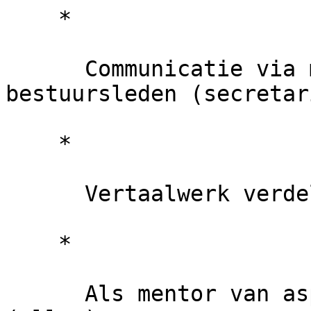
    *

      Communicatie via maillijst met niet-
bestuursleden (secretari
    *

      Vertaalwerk verdelen (ondersteunend lid)

    *

      Als mentor van aspirantvertalers fungeren 