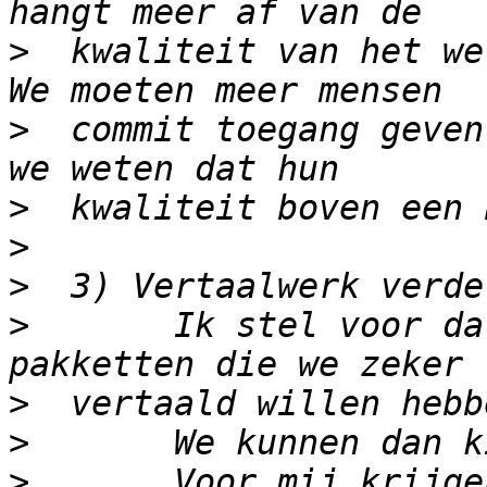
>
  kwaliteit van het we
>
  commit toegang geven
>
>
>
>
       Ik stel voor da
>
>
>
       Voor mij krijge