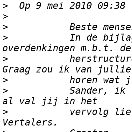
>
>
>
>
           In de bijla
>
           herstructur
>
>
           Sander, ik 
>
           vervolg lie