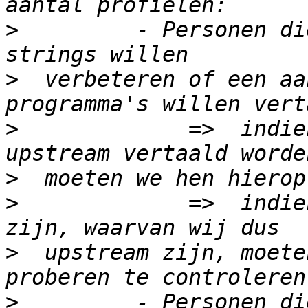
>
         - Personen di
>
  verbeteren of een aa
>
             =>  indie
>
>
             =>  indie
>
  upstream zijn, moete
>
         - Personen di