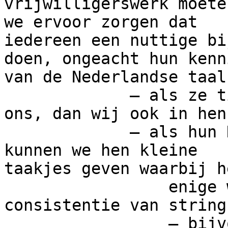
vrijwilligerswerk moeten
we ervoor zorgen dat

iedereen een nuttige bi
doen, ongeacht hun kenni
van de Nederlandse taal.
             – als ze tijd willen investeren in 
ons, dan wij ook in hen

             – als hun Nederlands heel slecht is, 
kunnen we hen kleine 

taakjes geven waarbij he
                 enige wat ze doen, de 
consistentie van string
                 – bijvoorbeeld strings zoeken 