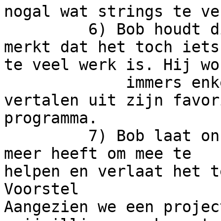
nogal wat strings te ve
         6) Bob houdt dit enkele weken vol maar 
merkt dat het toch iets 
te veel werk is. Hij wou
             immers enkel een paar strings 
vertalen uit zijn favor
programma.

         7) Bob laat ons weten dat hij geen tijd 
meer heeft om mee te 

helpen en verlaat het te
Voorstel

Aangezien we een projec