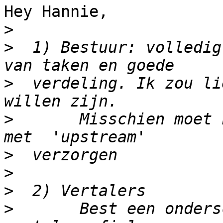
Hey Hannie,

>
>
  1) Bestuur: volledig
>
  verdeling. Ik zou li
>
       Misschien moet 
>
>
>
>
       Best een onders