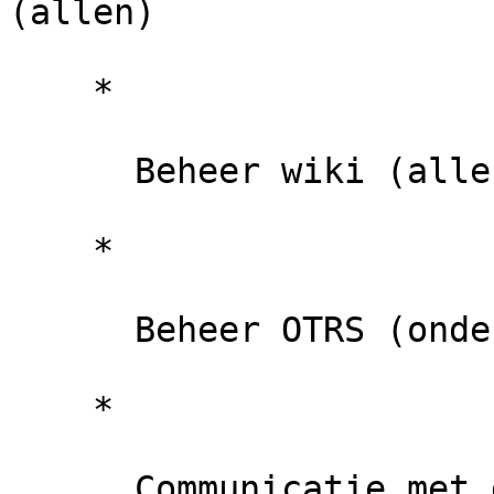
(allen)

    *

      Beheer wiki (allen)

    *

      Beheer OTRS (ondersteunend lid)

    *

      Communicatie met derden, zoals leden
