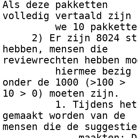
Als deze pakketten 

volledig vertaald zijn 
         we 10 pakketten toevoegen.

     2) Er zijn 8024 strings die review nodig 
hebben, mensen die 

reviewrechten hebben mo
         hiermee bezig houden. Dit zou toch echt 
onder de 1000 (>100 > 

10 > 0) moeten zijn.

         1. Tijdens het reviewen moet een lijst 
gemaakt worden van de 

mensen die de suggesties
             maakten: Dit zijn potentiële leden.
