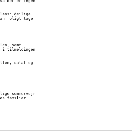
så der er ingen 

lans' dejlige

an roligt tage 

len, samt 

 i tilmeldingen 

llen, salat og 

lige sommervejr

es familier.
