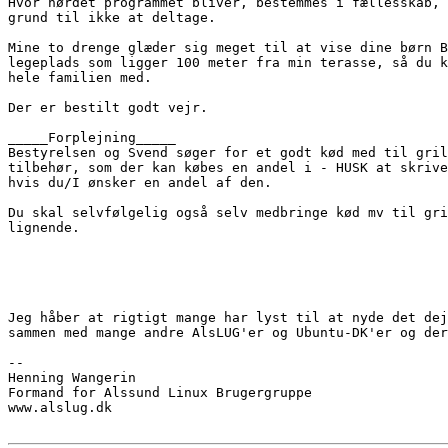
Hvor nørdet programmet bliver, bestemmes i fællesskab, 
grund til ikke at deltage.

Mine to drenge glæder sig meget til at vise dine børn B
legeplads som ligger 100 meter fra min terasse, så du k
hele familien med.

Der er bestilt godt vejr.

_____Forplejning_____

Bestyrelsen og Svend søger for et godt kød med til gril
tilbehør, som der kan købes en andel i - HUSK at skrive
hvis du/I ønsker en andel af den.

Du skal selvfølgelig også selv medbringe kød mv til gri
lignende.

Jeg håber at rigtigt mange har lyst til at nyde det dej
sammen med mange andre AlsLUG'er og Ubuntu-DK'er og der
-- 

Henning Wangerin

Formand for Alssund Linux Brugergruppe

www.alslug.dk
