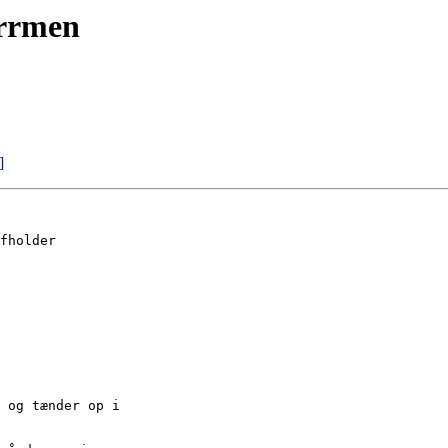
arrmen
]
fholder

 og tænder op i
