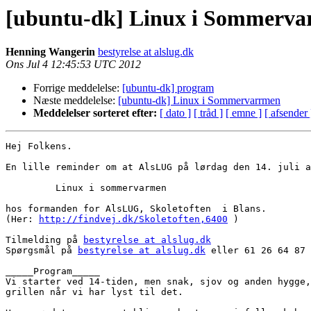
[ubuntu-dk] Linux i Sommerv
Henning Wangerin
bestyrelse at alslug.dk
Ons Jul 4 12:45:53 UTC 2012
Forrige meddelelse:
[ubuntu-dk] program
Næste meddelelse:
[ubuntu-dk] Linux i Sommervarrmen
Meddelelser sorteret efter:
[ dato ]
[ tråd ]
[ emne ]
[ afsender 
Hej Folkens.

En lille reminder om at AlsLUG på lørdag den 14. juli a
         Linux i sommervarmen

hos formanden for AlsLUG, Skoletoften  i Blans.

(Her: 
http://findvej.dk/Skoletoften,6400
 )

Tilmelding på 
bestyrelse at alslug.dk
Spørgsmål på 
bestyrelse at alslug.dk
 eller 61 26 64 87

_____Program_____

Vi starter ved 14-tiden, men snak, sjov og anden hygge,
grillen når vi har lyst til det.
