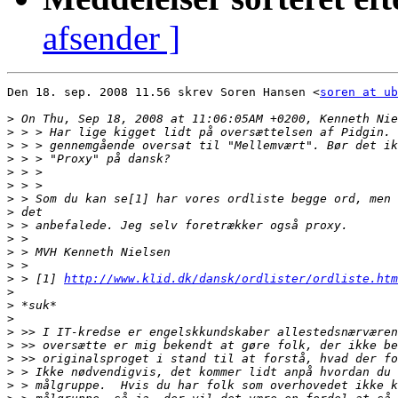
afsender ]
Den 18. sep. 2008 11.56 skrev Soren Hansen <
soren at ub
>
>
>
>
>
>
>
>
>
>
>
>
>
 > [1] 
http://www.klid.dk/dansk/ordlister/ordliste.htm
>
>
>
>
>
>
>
>