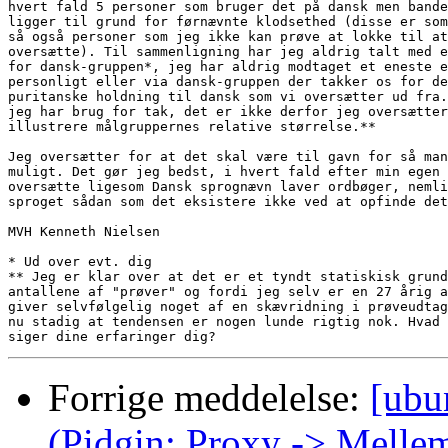
hvert fald 5 personer som bruger det på dansk men bande
ligger til grund for førnævnte klodsethed (disse er som
så også personer som jeg ikke kan prøve at lokke til at
oversætte). Til sammenligning har jeg aldrig talt med e
for dansk-gruppen*, jeg har aldrig modtaget et eneste e
personligt eller via dansk-gruppen der takker os for de
puritanske holdning til dansk som vi oversætter ud fra.
jeg har brug for tak, det er ikke derfor jeg oversætter
illustrere målgruppernes relative størrelse.**

Jeg oversætter for at det skal være til gavn for så man
muligt. Det gør jeg bedst, i hvert fald efter min egen 
oversætte ligesom Dansk sprognævn laver ordbøger, nemli
sproget sådan som det eksistere ikke ved at opfinde det
MVH Kenneth Nielsen

* Ud over evt. dig

** Jeg er klar over at det er et tyndt statiskisk grund
antallene af "prøver" og fordi jeg selv er en 27 årig a
giver selvfølgelig noget af en skævridning i prøveudtag
nu stadig at tendensen er nogen lunde rigtig nok. Hvad 
Forrige meddelelse:
[ubu
(Pidgin: Proxy -> Melle