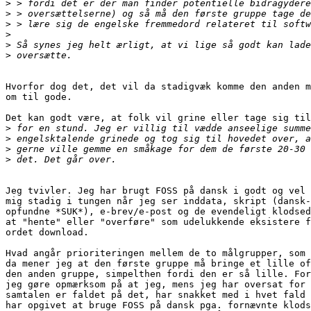
>
>
>
>
>
>
Hvorfor dog det, det vil da stadigvæk komme den anden m
om til gode.

Det kan godt være, at folk vil grine eller tage sig til
>
>
>
>
Jeg tvivler. Jeg har brugt FOSS på dansk i godt og vel 
mig stadig i tungen når jeg ser inddata, skript (dansk-
opfundne *SUK*), e-brev/e-post og de evendeligt klodsed
at "hente" eller "overføre" som udelukkende eksistere f
ordet download.

Hvad angår prioriteringen mellem de to målgrupper, som 
da mener jeg at den første gruppe må bringe et lille of
den anden gruppe, simpelthen fordi den er så lille. For
jeg gøre opmærksom på at jeg, mens jeg har oversat for 
samtalen er faldet på det, har snakket med i hvet fald 
har opgivet at bruge FOSS på dansk pga. fornævnte klods