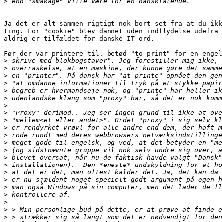
>
Ja det er alt sammen rigtigt nok bort set fra at du ikk
ting. For "cookie" blev dannet uden indflydelse udefra 
aldrig er tilfældet for danske IT-ord.

Før der var printere til, betød "to print" for en engel
>
>
>
>
>
>
>
>
>
>
>
>
>
>
>
>
>
>
>
>
>
>