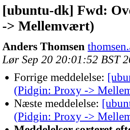
[ubuntu-dk] Fwd: Ove
-> Mellemvært)
Anders Thomsen
thomsen.
Lør Sep 20 20:01:52 BST 
Forrige meddelelse:
[ubu
(Pidgin: Proxy -> Melle
Næste meddelelse:
[ubun
(Pidgin: Proxy -> Melle
Meddelelser sorteret eft