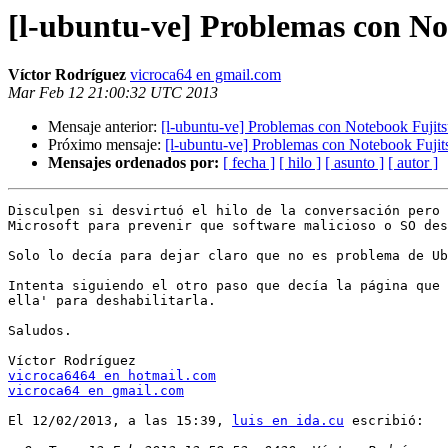
[l-ubuntu-ve] Problemas con N
Víctor Rodríguez
vicroca64 en gmail.com
Mar Feb 12 21:00:32 UTC 2013
Mensaje anterior:
[l-ubuntu-ve] Problemas con Notebook Fuji
Próximo mensaje:
[l-ubuntu-ve] Problemas con Notebook Fuji
Mensajes ordenados por:
[ fecha ]
[ hilo ]
[ asunto ]
[ autor ]
Disculpen si desvirtuó el hilo de la conversación pero 
Microsoft para prevenir que software malicioso o SO des
Solo lo decía para dejar claro que no es problema de Ub
Intenta siguiendo el otro paso que decía la página que 
ella' para deshabilitarla.

Saludos.

vicroca6464 en hotmail.com
vicroca64 en gmail.com
El 12/02/2013, a las 15:39, 
luis en ida.cu
 escribió:
