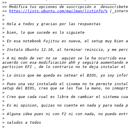
>>
>>
>>
https://lists.ubuntu.com/mailman/listinfo/%
>
>
>
>
>
>
>
>
>
>
>
 A mi modo de ver no se  aquien se le ha ocurrido esa 
acuerdo con esa modificación ahh y seguirá aumentando e
>
>
>
>
 Pues una vez instalado el sisema no te permite instal
>
>
>
>
>
>
>
>
>