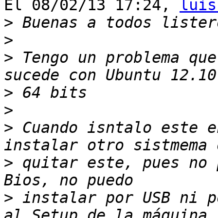
El 08/02/13 17:24, 
luis
>
>
>
 Tengo un problema que
>
>
>
 Cuando isntalo este e
>
 quitar este, pues no 
>
 instalar por USB ni p