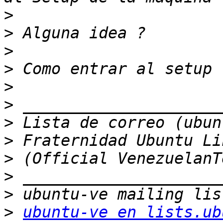
>
>
>
>
>
>
>
>
>
>
>
>
ubuntu-ve en lists.ub