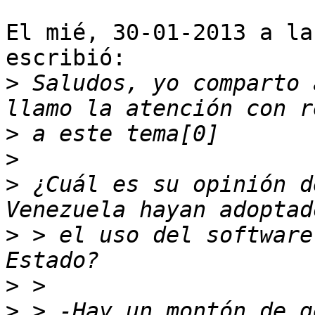
El mié, 30-01-2013 a la
escribió:

>
 Saludos, yo comparto 
>
>
>
 ¿Cuál es su opinión d
>
 > el uso del software
>
>
 > -Hay un montón de g