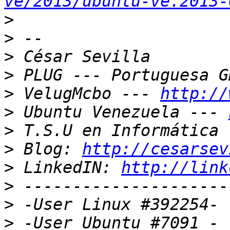
ve/2013/ubuntu-ve.2013-
>
>
>
>
>
 VelugMcbo --- 
http://
>
 Ubuntu Venezuela --- 
>
>
 Blog: 
http://cesarsev
>
 LinkedIN: 
http://link
>
>
>