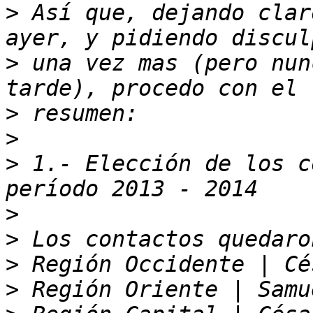
>
 Así que, dejando clar
>
 una vez mas (pero nun
>
>
>
 1.- Elección de los c
>
>
>
>