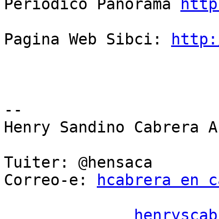
Periodico Panorama 
http
Pagina Web Sibci: 
http:
-- 

Henry Sandino Cabrera A.
Tuiter: @hensaca

Correo-e: 
hcabrera en c
henryscab