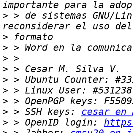
>
 > de sistemas GNU/Lin
>
>
>
>
>
>
>
>
 > SSH keys: 
cesar en 
>
 > OpenID login: 
https