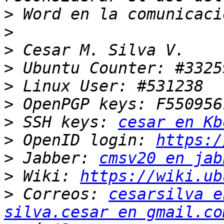
>
>
>
>
>
>
>
 SSH keys: 
cesar en Kb
>
 OpenID login: 
https:/
>
 Jabber: 
cmsv20 en jab
>
 Wiki: 
https://wiki.ub
>
 Correos: 
cesarsilva e
silva.cesar en gmail.co