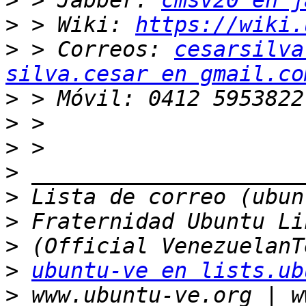
>
 > Jabber: 
cmsv20 en j
>
 > Wiki: 
https://wiki.
>
 > Correos: 
cesarsilva
silva.cesar en gmail.co
>
>
>
>
>
>
>
>
ubuntu-ve en lists.ub
>