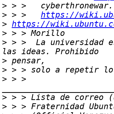
>
>
 > >   
https://wiki.ub
>
https://wiki.ubuntu.c
>
>
 > >  La universidad e
>
>
>
 > > 
>
>