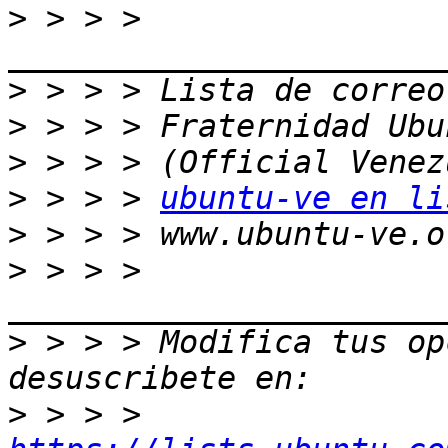
>
 > > > 
>
>
>
>
 > > > 
ubuntu-ve en li
>
>
 > > > 
>
 > > > Modifica tus opc
>
 > > > 