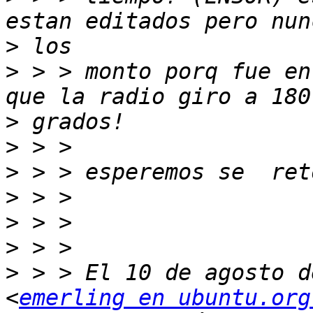
>
>
 > > monto porq fue en
>
>
>
>
>
>
>
 > > El 10 de agosto d
<
emerling en ubuntu.org