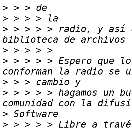
>
>
>
 > > > > radio, y así 
>
>
 > > > > Espero que lo
>
>
 > > > > hagamos un bu
>
>