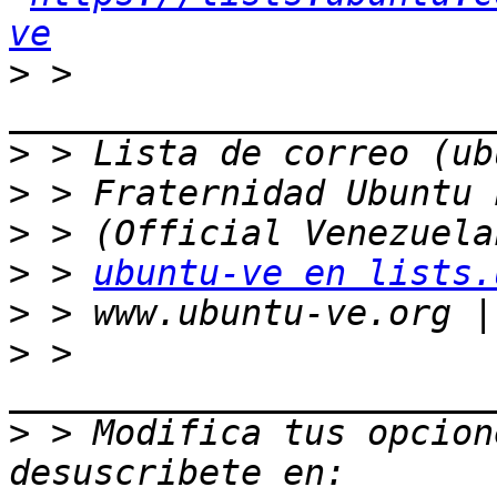
ve
>
 > 
>
>
>
>
 > 
ubuntu-ve en lists.
>
>
 > 
>
 > Modifica tus opcione