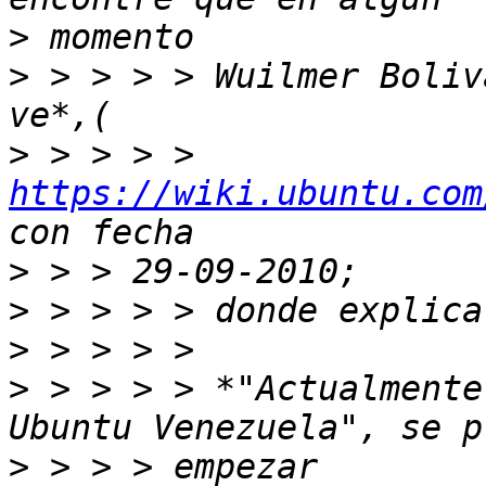
>
>
 > > > > Wuilmer Boliv
>
 > > > > 
https://wiki.ubuntu.com
>
>
>
>
 > > > > *"Actualmente
>