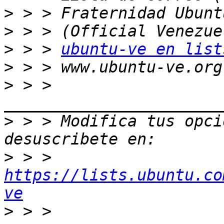
>
>
>
 > > 
ubuntu-ve en list
>
>
 > > 
>
 > > Modifica tus opcio
>
 > > 
https://lists.ubuntu.co
ve
>