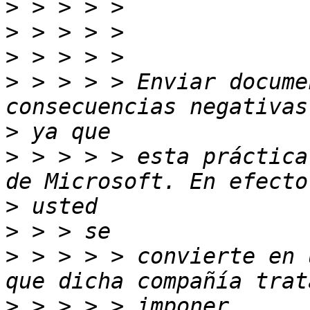
>
>
>
>
 > > > > Enviar docume
>
>
 > > > > esta práctica
>
>
>
 > > > > convierte en 
>