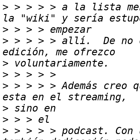
>
 > > > > a la lista me
>
>
 > > > > allí.  De no 
>
>
>
 > > > > Además creo q
>
>
>
 > > > > podcast. Con 