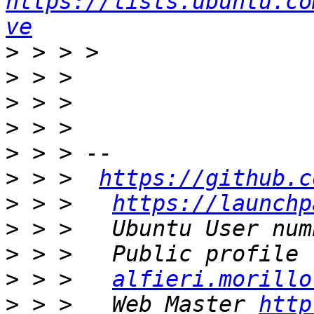
https://lists.ubuntu.co
ve
>
>
>
>
>
>
 > >  
https://github.c
>
 > >   
https://launchp
>
>
>
 > >   
alfieri.morillo
>
 > >   Web Master 
http