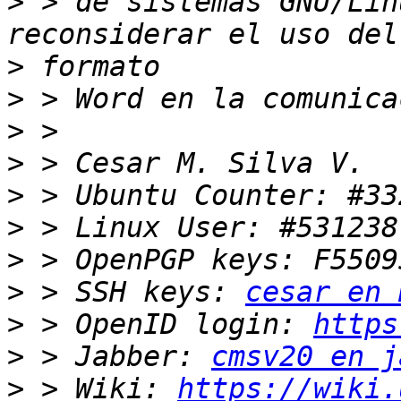
>
 > de sistemas GNU/Lin
>
>
>
>
>
>
>
>
 > SSH keys: 
cesar en 
>
 > OpenID login: 
https
>
 > Jabber: 
cmsv20 en j
>
 > Wiki: 
https://wiki.