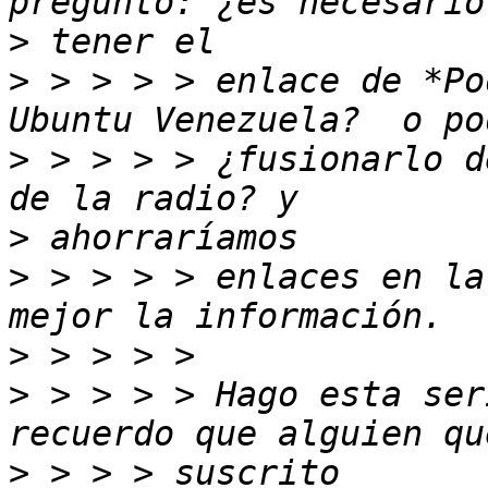
>
>
 > > > > enlace de *Po
>
 > > > > ¿fusionarlo d
>
>
 > > > > enlaces en la
>
>
 > > > > Hago esta ser
>