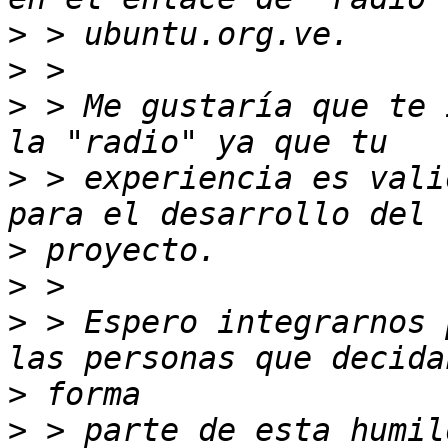
>
>
>
 > Me gustaría que te 
>
 > experiencia es vali
>
>
>
 > Espero integrarnos 
>
>