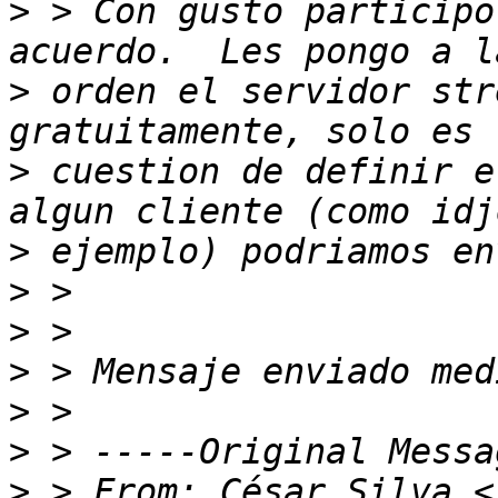
>
 > Con gusto participo
>
 orden el servidor str
>
 cuestion de definir e
>
>
>
>
>
>
>
 > From: César Silva <