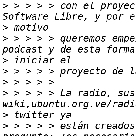
>
 > > > > con el proyec
>
>
 > > > > queremos empe
>
>
>
>
 > > > > La radio, sus
>
>
 > > > > están creados