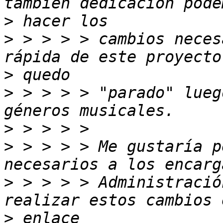
>
>
 > > > > cambios neces
>
>
 > > > > "parado" lueg
>
>
 > > > > Me gustaría p
>
 > > > > Administració
>