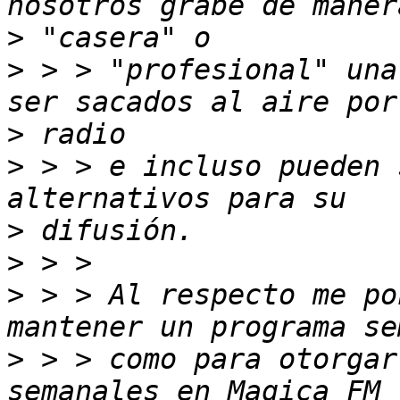
>
>
 > > "profesional" una
>
>
 > > e incluso pueden 
>
>
>
 > > Al respecto me po
>
 > > como para otorgar