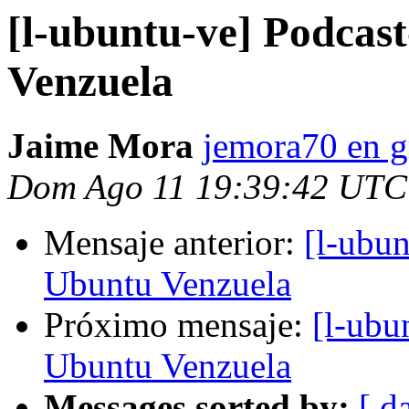
[l-ubuntu-ve] Podcas
Venzuela
Jaime Mora
jemora70 en 
Dom Ago 11 19:39:42 UTC
Mensaje anterior:
[l-ubu
Ubuntu Venzuela
Próximo mensaje:
[l-ubu
Ubuntu Venzuela
Messages sorted by:
[ d