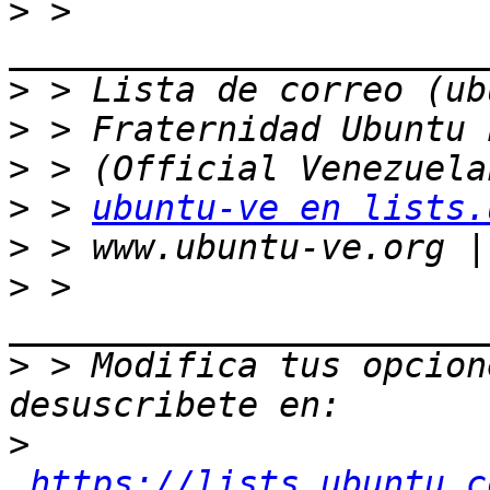
>
 > 
>
>
>
>
 > 
ubuntu-ve en lists.
>
>
 > 
>
 > Modifica tus opcione
>
https://lists.ubuntu.c