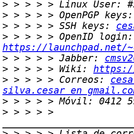
>
>
>
 > > > > SSH keys: 
ces
>
 > 
https://launchpad.net/~
>
 > > > > Jabber: 
cmsv2
>
 > > > > Wiki: 
https:/
>
 > > > > Correos: 
cesa
silva.cesar en gmail.co
>
>
 > > > > 
>