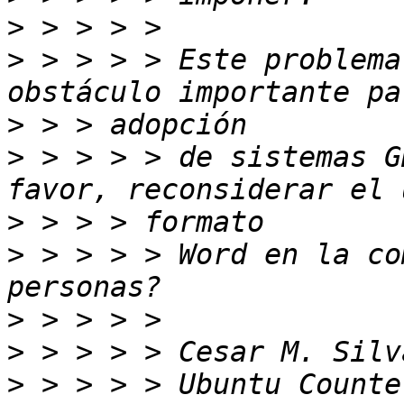
>
>
 > > > > Este problema
>
>
 > > > > de sistemas G
>
>
 > > > > Word en la co
>
>
>