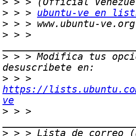
>
>
 > > 
ubuntu-ve en list
>
>
 > > 
>
 > > Modifica tus opcio
>
 > > 
https://lists.ubuntu.co
ve
>
 > > 
>