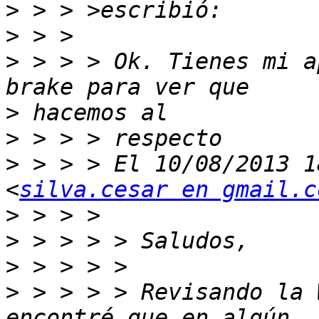
>
>
>
 > > > Ok. Tienes mi a
>
>
>
 > > > El 10/08/2013 1
<
silva.cesar en gmail.c
>
>
>
>
 > > > > Revisando la 