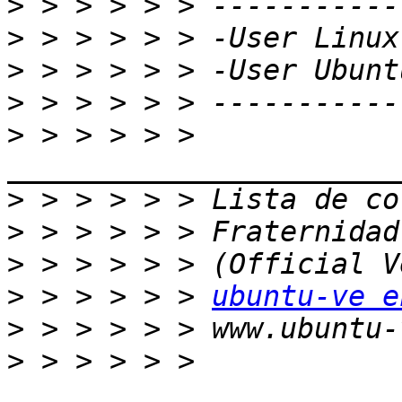
>
>
>
>
>
 > > > > > 
>
>
>
>
 > > > > > 
ubuntu-ve e
>
>
 > > > > > 