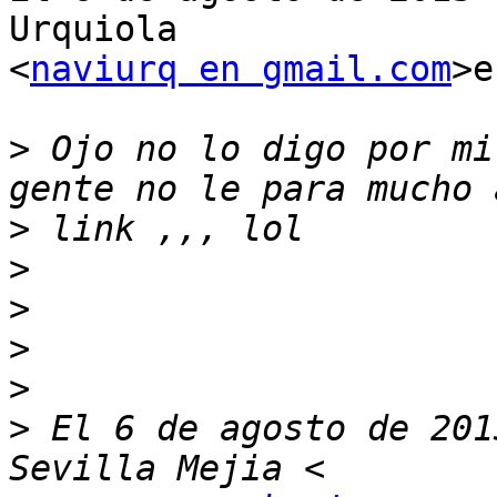
Urquiola

<
naviurq en gmail.com
>e
>
 Ojo no lo digo por mi
>
>
>
>
>
>
 El 6 de agosto de 201