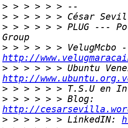
>
>
>
 > > > > > PLUG --- Po
>
http://www.velugmaracai
>
http://www.ubuntu.org.v
>
>
 > > > > > Blog: 
http://cesarsevilla.wor
>
 > > > > > LinkedIN: 
h