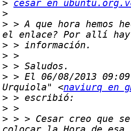
>
cesar en ubuntu.org.v
>
>
 > A que hora hemos he
>
>
>
>
 > El 06/08/2013 09:09
Urquiola" <
naviurq en g
>
>
>
 > > Cesar creo que se