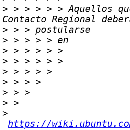
>
 > > > > > Aquellos qu
>
>
>
>
>
>
>
>
>
https://wiki.ubuntu.co