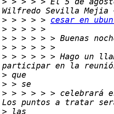
>
 > > > > El 5 de agost
>
 > > > > 
cesar en ubun
>
>
>
>
 > > > > > Hago un lla
>
>
>
 > > > > > celebrará e
>