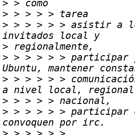
>
>
>
 > > > > > asistir a l
>
>
 > > > > > participar 
>
 > > > > > comunicació
>
>
 > > > > > participar 
>