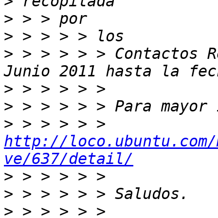
>
>
>
>
 > > > > > Contactos R
>
>
>
 > > > > > 
http://loco.ubuntu.com/
ve/637/detail/
>
>
>