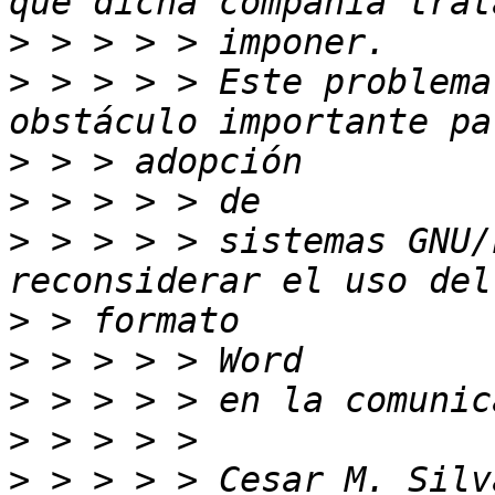
>
>
 > > > > Este problema
>
>
>
 > > > > sistemas GNU/
>
>
>
>
>