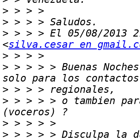
>
>
>
 > > > El 05/08/2013 2
<
silva.cesar en gmail.c
>
>
 > > > > Buenas Noches
>
>
 > > > > o tambien par
>
>