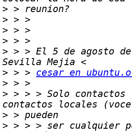
>
>
>
>
>
 > > El 5 de agosto de
>
 > > 
cesar en ubuntu.o
>
>
 > > > Solo contactos 
>
>
 > > > ser cualquier p