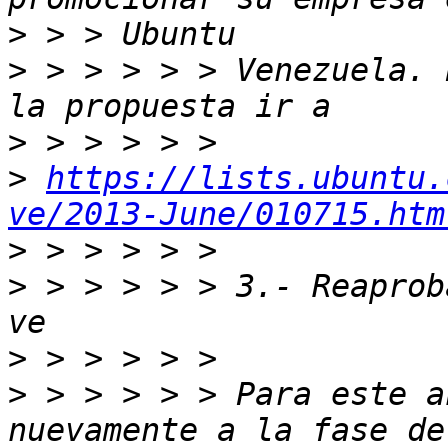
>
>
 > > > > > Venezuela. 
>
>
https://lists.ubuntu.
ve/2013-June/010715.htm
>
>
 > > > > > 3.- Reaprob
>
>
 > > > > > Para este a