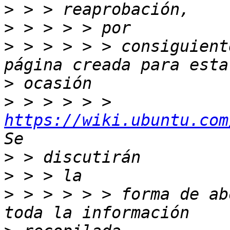
>
>
>
 > > > > > consiguient
>
>
 > > > > > 
https://wiki.ubuntu.com
>
>
>
 > > > > > forma de ab