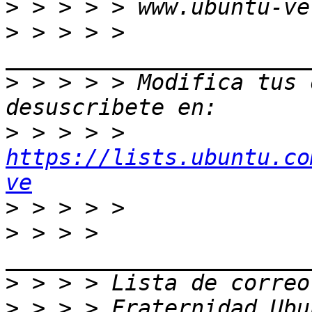
>
>
 > > > > 
>
 > > > > Modifica tus o
>
 > > > > 
https://lists.ubuntu.co
ve
>
>
 > > > 
>
>