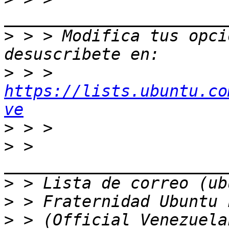
>
 > > Modifica tus opcio
>
 > > 
https://lists.ubuntu.co
ve
>
>
 > 
>
>
>