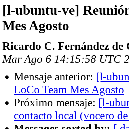
[l-ubuntu-ve] Reuni
Mes Agosto
Ricardo C. Fernández de 
Mar Ago 6 14:15:58 UTC 
Mensaje anterior:
[l-ubu
LoCo Team Mes Agosto
Próximo mensaje:
[l-ubu
contacto local (vocero d
Messages sorted by:
[ d