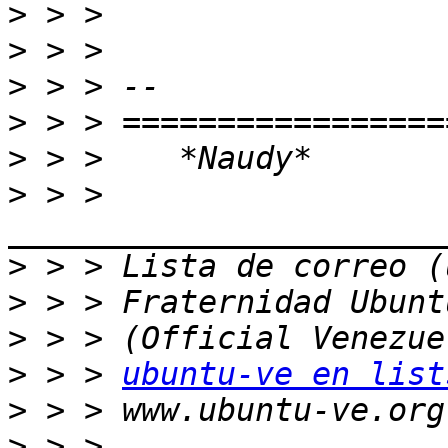
>
>
>
>
>
>
 > > 
>
>
>
>
 > > 
ubuntu-ve en list
>
>
 > > 