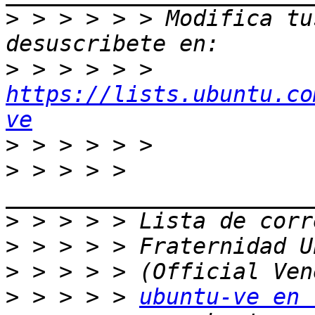
>
 > > > > > Modifica tus
>
 > > > > > 
https://lists.ubuntu.co
ve
>
>
 > > > > 
>
>
>
>
 > > > > 
ubuntu-ve en 