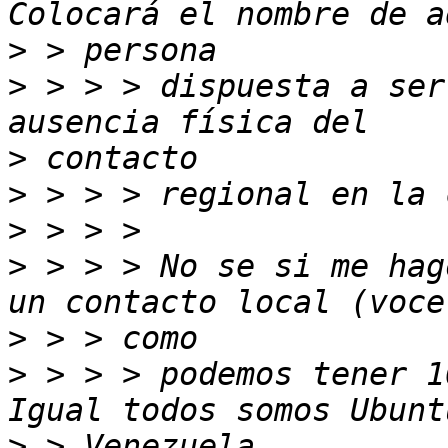
>
>
 > > > dispuesta a ser
>
>
>
>
 > > > No se si me hag
>
>
 > > > podemos tener 1
>