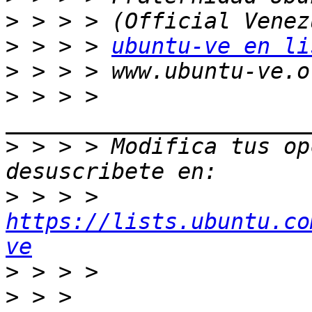
>
>
 > > > 
ubuntu-ve en li
>
>
 > > > 
>
 > > > Modifica tus opc
>
 > > > 
https://lists.ubuntu.co
ve
>
>