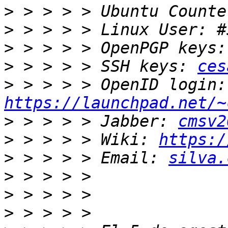
>
>
>
>
 > > > > SSH keys: 
ces
>
 > 
https://launchpad.net/~
>
 > > > > Jabber: 
cmsv2
>
 > > > > Wiki: 
https:/
>
 > > > > Email: 
silva.
>
>
>