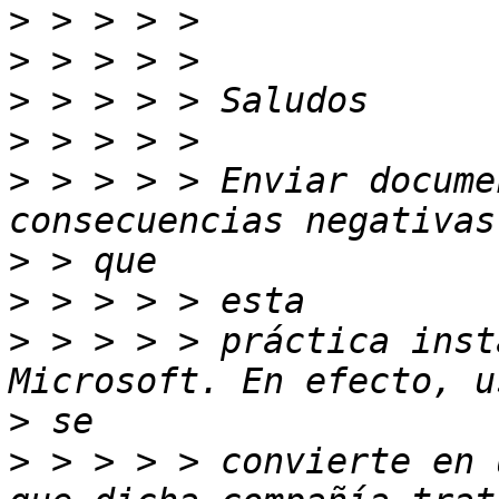
>
>
>
>
>
 > > > > Enviar docume
>
>
>
 > > > > práctica inst
>
>
 > > > > convierte en 