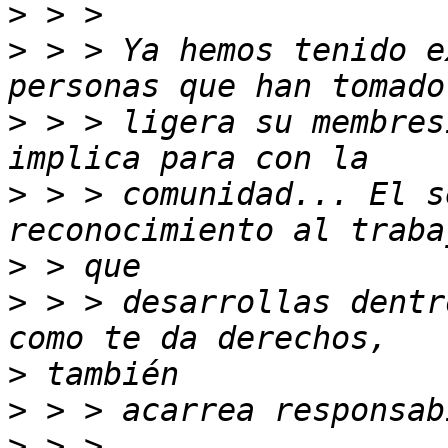
>
>
 > > Ya hemos tenido e
>
 > > ligera su membres
>
 > > comunidad... El s
>
>
 > > desarrollas dentr
>
>
>