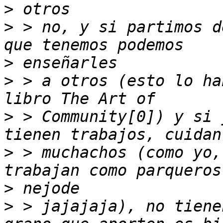
>
>
 > no, y si partimos d
>
>
 > a otros (esto lo ha
>
 > Community[0]) y si 
>
 > muchachos (como yo,
>
>
 > jajajaja), no tiene