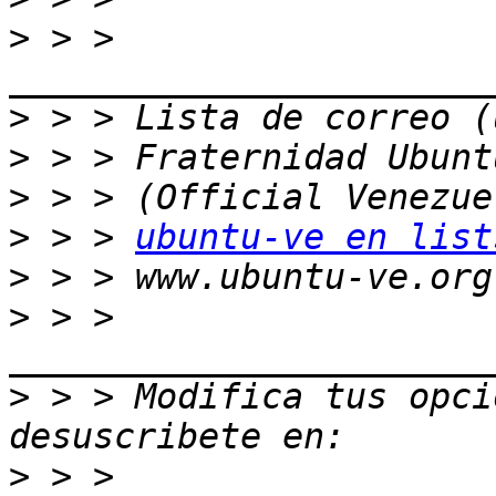
>
 > > 
>
>
>
>
 > > 
ubuntu-ve en list
>
>
 > > 
>
 > > Modifica tus opcio
>
 > > 