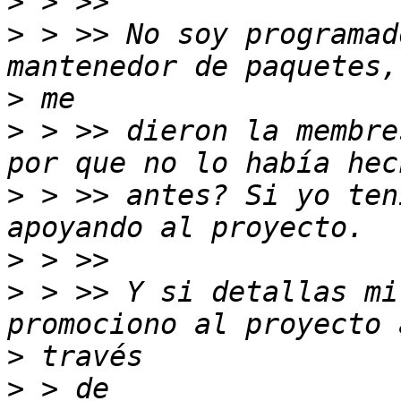
>
>
 > >> No soy programad
>
>
 > >> dieron la membre
>
 > >> antes? Si yo ten
>
>
 > >> Y si detallas mi
>
>