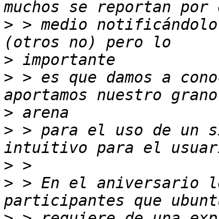
>
 > medio notificándolo
>
>
 > es que damos a cono
>
>
 > para el uso de un s
>
>
 > En el aniversario l
>
 > requiere de una exp