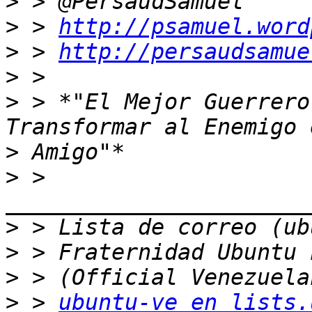
>
>
 > 
http://psamuel.word
>
 > 
http://persaudsamue
>
>
 > *"El Mejor Guerrero
>
>
 > 
>
>
>
>
 > 
ubuntu-ve en lists.