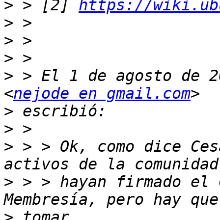
>
 > [2] 
https://wiki.ub
>
>
>
>
 > El 1 de agosto de 2
<
nejode en gmail.com
>
>
>
 > > Ok, como dice Ces
>
 > > hayan firmado el 
>