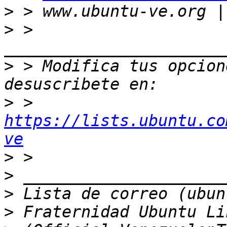
>
>
 > 
>
 > Modifica tus opcione
>
 > 
https://lists.ubuntu.co
ve
>
>
>
>