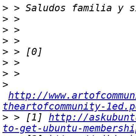
>
>
>
>
>
>
>
>
http://www.artofcommun
theartofcommunity-1ed.p
>
 > [1] 
http://askubunt
to-get-ubuntu-membershi