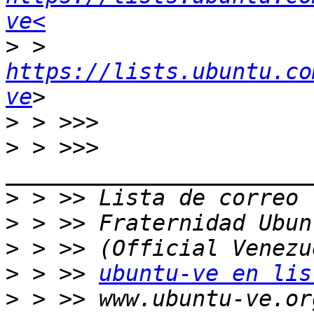
ve<
>
 > 
https://lists.ubuntu.co
ve
>
>
 > >>>  
>
>
>
>
 > >> 
ubuntu-ve en lis
>