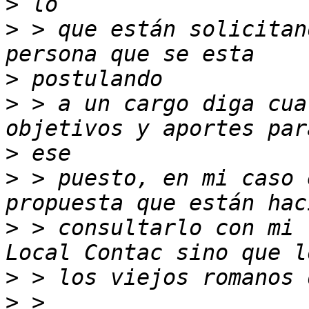
>
>
 > que están solicitan
>
>
 > a un cargo diga cua
>
>
 > puesto, en mi caso 
>
 > consultarlo con mi 
>
>