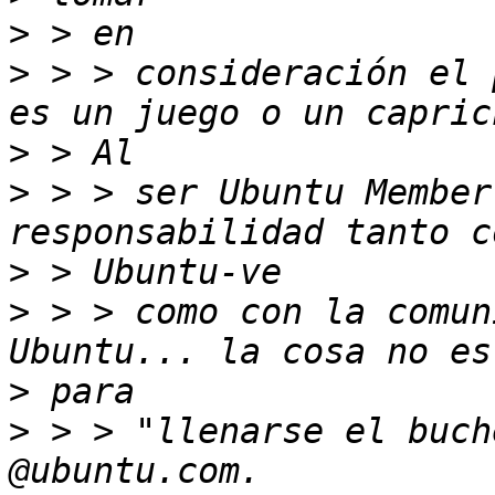
>
>
 > > consideración el 
>
>
 > > ser Ubuntu Member
>
>
 > > como con la comun
>
>
 > > "llenarse el buch