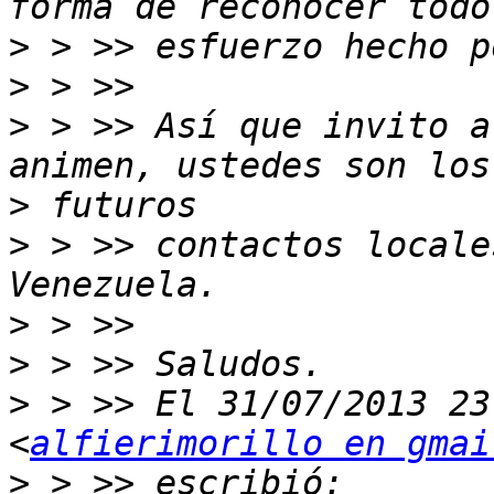
>
>
>
 > >> Así que invito a
>
>
 > >> contactos locale
>
>
>
 > >> El 31/07/2013 23
<
alfierimorillo en gmai
>