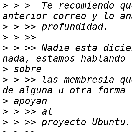
>
 > >  Te recomiendo qu
>
>
>
 > >> Nadie esta dicie
>
>
 > >> las membresia qu
>
>
>