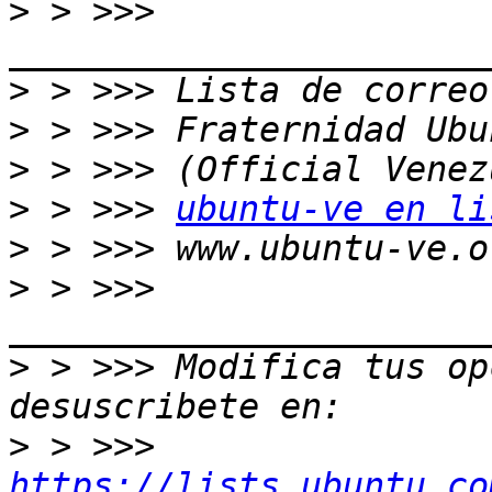
>
 > >>> 
>
>
>
>
 > >>> 
ubuntu-ve en li
>
>
 > >>> 
>
 > >>> Modifica tus opc
>
 > >>> 
https://lists.ubuntu.co