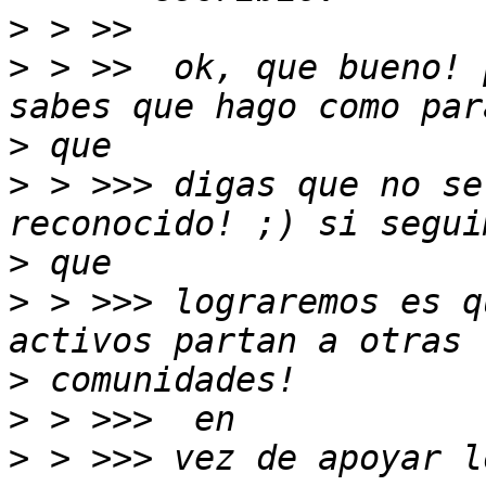
>
>
 > >>  ok, que bueno! 
>
>
 > >>> digas que no se
>
>
 > >>> lograremos es q
>
>
>