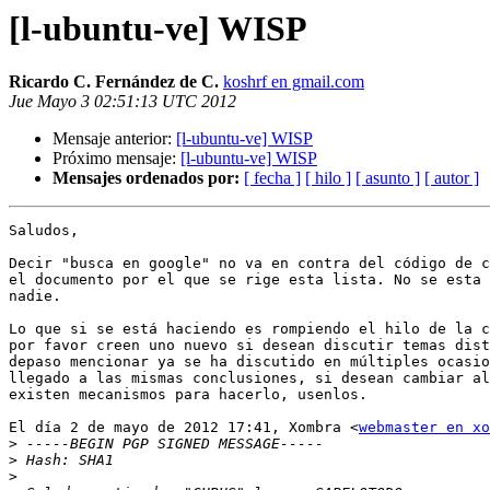
[l-ubuntu-ve] WISP
Ricardo C. Fernández de C.
koshrf en gmail.com
Jue Mayo 3 02:51:13 UTC 2012
Mensaje anterior:
[l-ubuntu-ve] WISP
Próximo mensaje:
[l-ubuntu-ve] WISP
Mensajes ordenados por:
[ fecha ]
[ hilo ]
[ asunto ]
[ autor ]
Saludos,

Decir "busca en google" no va en contra del código de c
el documento por el que se rige esta lista. No se esta 
nadie.

Lo que si se está haciendo es rompiendo el hilo de la c
por favor creen uno nuevo si desean discutir temas dist
depaso mencionar ya se ha discutido en múltiples ocasio
llegado a las mismas conclusiones, si desean cambiar al
existen mecanismos para hacerlo, usenlos.

El día 2 de mayo de 2012 17:41, Xombra <
webmaster en xo
>
>
>