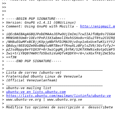
>>
>>
>>
>
>
>
>
 Comment: Using GnuPG with Mozilla - 
http://enigmail.m
>
>
>
>
>
>
>
>
>
>
>
>
>
>
>
>
>
ubuntu-ve en lists.ubuntu.com
>
https://lists.ubuntu.com/mailman/listinfo/ubuntu-ve
>
>
>
 Modifica tus opciones de suscripción o  desuscribete 