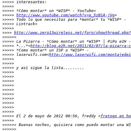
>>>>>
>>>>>
>>>>>
>>>>>
http://www.youtube.com/watch?v=p_5zB1A-jVg
>>>>>
>>>>>
>>>>>
>>>>
http://www.zero13wireless.net/foro/showthread.php?
>>>>>>
>>>>>
>>>>>
 *...*<
http://blog.e2h.net/2011/02/07/la-pizarra-c
>>>>>
>>>>>
 laserwifi.com<
http://www.laserwifi.com/montajedei
>>>>>
>>>>>
>>>>>
>>>>>
>>>>>
>>>>>
>>>>>
>>>>>
>>>>>
>>>>>
>>>>>
>>>>>
>>>>>
>>>>>
 El 2 de mayo de 2012 00:56, freddy <
fretogo en ho
>>>>>
>>>>>>
>>>>>>