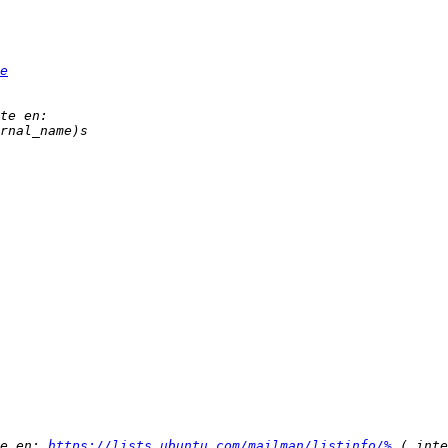
e
e en: 
https://lists.ubuntu.com/mailman/listinfo/%