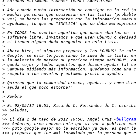
>
>
>
>
>
>
>
>
>
>
>
>
>
>
>
>
>
>
>
>
>
>
>
>
>>
>>
>>
 El día 2 de mayo de 2012 16:50, Ángel Cruz <
bullgram
>>>
>>>
>>>