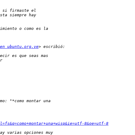
en ubuntu.org.ve
l=fs&q=como+montar+una+wisp&ie=utf-8&oe=utf-8