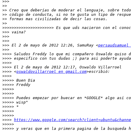
>>>
>>
>>
>>
>>
>>
>>>>>>>>>>>>>>>>>>>>>>
>>>
>>>
>>>
>>>
 El 2 de mayo de 2012 12:26, SamuRay <
persaudsamuel 
>>>
>>>>
>>>>
>>>>
>>>>
>>>>
 <
oswaldovillarroel en gmail.com
>>>>
>>>>>
>>>>>
>>>>>
>>>>>
>>>>>
>>>>>
>>>>>
>>>>>
>>>>>
>>>>
https://www.google.com/search?client=ubuntu&channe
>>>>>
>>>>>