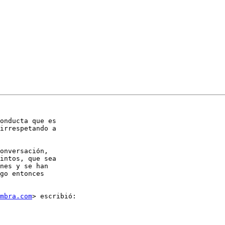
onducta que es

irrespetando a

onversación,

intos, que sea

nes y se han

go entonces

mbra.com
> escribió:
